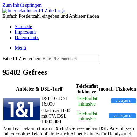
Zum Inhalt springen
Einfach Postleitzahl eingeben und Anbieter finden
Startseite
Impressum
Datenschutz
Menü
Bitte PLZ eingeben
95482 Gefrees
Telefonflat
Anbieter & DSL-Tarif
monatl. Fixkosten
inklusive
DSL 16, DSL
Telefonflat
ab 9,99 €
16.000
inklusive
Glasfaser 1000
Telefonflat
mit TV, DSL
ab 34,98 €
inklusive
1.000.000
Von 1&1 bekommt man in 95482 Gefrees neben DSL-Anschlüssen
mit oder ohne Telefonflatrate auch Allnet Flatrates für Handys und