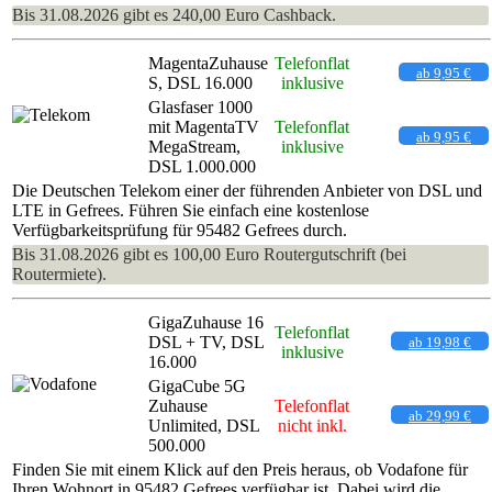
Bis 31.08.2026 gibt es 240,00 Euro Cashback.
MagentaZuhause
Telefonflat
ab 9,95 €
S, DSL 16.000
inklusive
Glasfaser 1000
mit MagentaTV
Telefonflat
ab 9,95 €
MegaStream,
inklusive
DSL 1.000.000
Die Deutschen Telekom einer der führenden Anbieter von DSL und
LTE in Gefrees. Führen Sie einfach eine kostenlose
Verfügbarkeitsprüfung für 95482 Gefrees durch.
Bis 31.08.2026 gibt es 100,00 Euro Routergutschrift (bei
Routermiete).
GigaZuhause 16
Telefonflat
DSL + TV, DSL
ab 19,98 €
inklusive
16.000
GigaCube 5G
Zuhause
Telefonflat
ab 29,99 €
Unlimited, DSL
nicht inkl.
500.000
Finden Sie mit einem Klick auf den Preis heraus, ob Vodafone für
Ihren Wohnort in 95482 Gefrees verfügbar ist. Dabei wird die