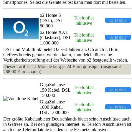
Smartphones. Selbst die Geräte selbst kann man dort mit bestellen.
o2 Home S
Telefonflat
(DSL), DSL
ab 14,99 €
inklusive
50.000
o2 Home XXL
Telefonflat
(Glasfaser), DSL
ab 49,99 €
inklusive
1.000.000
DSL und Mobilfunk bietet O2 seit Jahren an. Ob auch LTE in
Gefrees bereits genutzt werden kann, kann leicht über eine
Verfügbarkeitsprüfung auf der Webseite von o2 festgestellt werden.
Dieser Tarif ist 12 Monate lang je 24 Euro günstiger (insgesamt
288,00 Euro sparen).
GigaZuhause
Telefonflat
150 Kabel, DSL
ab 19,99 €
inklusive
150.000
GigaZuhause
Telefonflat
1000 Kabel,
ab 19,99 €
inklusive
DSL 1.000.000
Der größte Kabelanbieter Deutschlands bietet seine Anschlüsse auch
in Gefrees an. Bei den günstigen Internet- & Telefon-Anschlüssen ist
auch eine Telefonflatrate ins deutsche Festnetz inklusive.