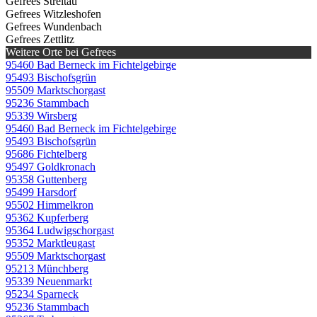
Gefrees Streitau
Gefrees Witzleshofen
Gefrees Wundenbach
Gefrees Zettlitz
Weitere Orte bei Gefrees
95460 Bad Berneck im Fichtelgebirge
95493 Bischofsgrün
95509 Marktschorgast
95236 Stammbach
95339 Wirsberg
95460 Bad Berneck im Fichtelgebirge
95493 Bischofsgrün
95686 Fichtelberg
95497 Goldkronach
95358 Guttenberg
95499 Harsdorf
95502 Himmelkron
95362 Kupferberg
95364 Ludwigschorgast
95352 Marktleugast
95509 Marktschorgast
95213 Münchberg
95339 Neuenmarkt
95234 Sparneck
95236 Stammbach