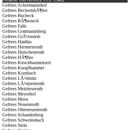
Gefrees Ackermannshof
Gefrees BechertshÃ¶fen
Gefrees Bucheck
Gefrees BÃ¶seneck
Gefrees Falls
Gefrees Gottmannsberg
Gefrees GrÃ¼nstein
Gefrees Haidlas
Gefrees Hermersreuth
Gefrees Hutschenreuth
Gefrees HÃ¶flas
Gefrees Kirschbaumeinzel
Gefrees Knopfhammer
Gefrees Kornbach
Gefrees LÃ¼bnitz
Gefrees LÃ¼tzenreuth
Gefrees Metzlersreuth
Gefrees Meyerhof
Gefrees Moos
Gefrees Neuenreuth
Gefrees Oberneuenreuth
Gefrees Schamlesberg
Gefrees Schweinsbach
Gefrees Stein