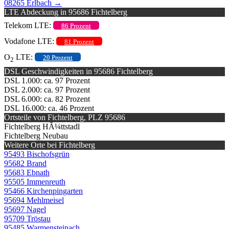
08265 Erlbach
→
LTE Abdeckung in 95686 Fichtelberg
Telekom LTE:
86 Prozent
Vodafone LTE:
81 Prozent
O
LTE:
20 Prozent
2
DSL Geschwindigkeiten in 95686 Fichtelberg
DSL 1.000: ca. 97 Prozent
DSL 2.000: ca. 97 Prozent
DSL 6.000: ca. 82 Prozent
DSL 16.000: ca. 46 Prozent
Ortsteile von Fichtelberg, PLZ 95686
Fichtelberg HÃ¼ttstadl
Fichtelberg Neubau
Weitere Orte bei Fichtelberg
95493 Bischofsgrün
95682 Brand
95683 Ebnath
95505 Immenreuth
95466 Kirchenpingarten
95694 Mehlmeisel
95697 Nagel
95709 Tröstau
95485 Warmensteinach