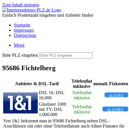
Zum Inhalt springen
Einfach Postleitzahl eingeben und Anbieter finden
Startseite
Impressum
Datenschutz
Menü
Bitte PLZ eingeben
95686 Fichtelberg
Telefonflat
Anbieter & DSL-Tarif
monatl. Fixkosten
inklusive
DSL 16, DSL
Telefonflat
ab 9,99 €
16.000
inklusive
Glasfaser 1000
Telefonflat
mit TV, DSL
ab 34,98 €
inklusive
1.000.000
Von 1&1 bekommt man in 95686 Fichtelberg neben DSL-
Anschlüssen mit oder ohne Telefonflatrate auch Allnet Flatrates für