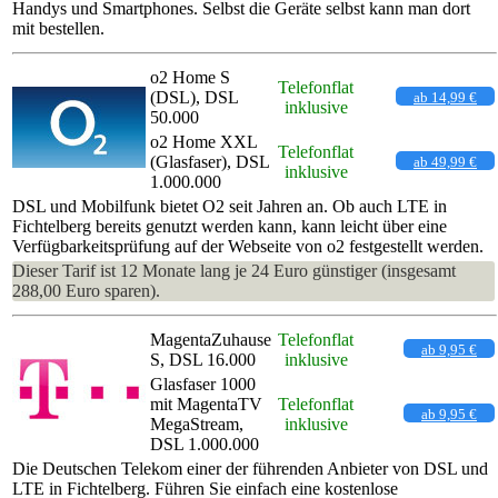
Handys und Smartphones. Selbst die Geräte selbst kann man dort
mit bestellen.
o2 Home S
Telefonflat
(DSL), DSL
ab 14,99 €
inklusive
50.000
o2 Home XXL
Telefonflat
(Glasfaser), DSL
ab 49,99 €
inklusive
1.000.000
DSL und Mobilfunk bietet O2 seit Jahren an. Ob auch LTE in
Fichtelberg bereits genutzt werden kann, kann leicht über eine
Verfügbarkeitsprüfung auf der Webseite von o2 festgestellt werden.
Dieser Tarif ist 12 Monate lang je 24 Euro günstiger (insgesamt
288,00 Euro sparen).
MagentaZuhause
Telefonflat
ab 9,95 €
S, DSL 16.000
inklusive
Glasfaser 1000
mit MagentaTV
Telefonflat
ab 9,95 €
MegaStream,
inklusive
DSL 1.000.000
Die Deutschen Telekom einer der führenden Anbieter von DSL und
LTE in Fichtelberg. Führen Sie einfach eine kostenlose