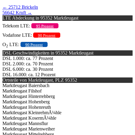
←
25712 Brickeln
56642 Kruft
→
LTE Abdeckung in 95352 Marktleugast
Telekom LTE:
95 Prozent
Vodafone LTE:
90 Prozent
O
LTE:
90 Prozent
2
DSL Geschwindigkeiten in 95352 Marktleugast
DSL 1.000: ca. 77 Prozent
DSL 2.000: ca. 70 Prozent
DSL 6.000: ca. 30 Prozent
DSL 16.000: ca. 12 Prozent
Ortsteile von Marktleugast, PLZ 95352
Marktleugast Baiersbach
Marktleugast Filshof
Marktleugast Hinterrehberg
Marktleugast Hohenberg
Marktleugast Hohenreuth
Marktleugast KleinrehmÃ¼hle
Marktleugast KosermÃ¼hle
Marktleugast Mannsflur
Marktleugast Marienweiher
Marktleugast Mittelrehberg