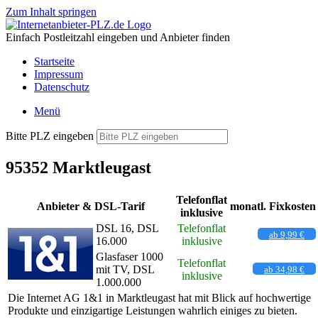
Zum Inhalt springen
Einfach Postleitzahl eingeben und Anbieter finden
Startseite
Impressum
Datenschutz
Menü
Bitte PLZ eingeben
95352 Marktleugast
Telefonflat
Anbieter & DSL-Tarif
monatl. Fixkosten
inklusive
DSL 16, DSL
Telefonflat
ab 9,99 €
16.000
inklusive
Glasfaser 1000
Telefonflat
mit TV, DSL
ab 34,98 €
inklusive
1.000.000
Die Internet AG 1&1 in Marktleugast hat mit Blick auf hochwertige
Produkte und einzigartige Leistungen wahrlich einiges zu bieten.