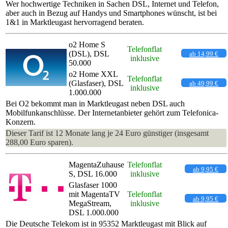
Wer hochwertige Techniken in Sachen DSL, Internet und Telefon,
aber auch in Bezug auf Handys und Smartphones wünscht, ist bei
1&1 in Marktleugast hervorragend beraten.
o2 Home S
Telefonflat
(DSL), DSL
ab 14,99 €
inklusive
50.000
o2 Home XXL
Telefonflat
(Glasfaser), DSL
ab 49,99 €
inklusive
1.000.000
Bei O2 bekommt man in Marktleugast neben DSL auch
Mobilfunkanschlüsse. Der Internetanbieter gehört zum Telefonica-
Konzern.
Dieser Tarif ist 12 Monate lang je 24 Euro günstiger (insgesamt
288,00 Euro sparen).
MagentaZuhause
Telefonflat
ab 9,95 €
S, DSL 16.000
inklusive
Glasfaser 1000
mit MagentaTV
Telefonflat
ab 9,95 €
MegaStream,
inklusive
DSL 1.000.000
Die Deutsche Telekom ist in 95352 Marktleugast mit Blick auf