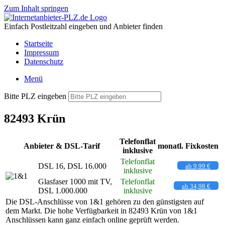
Zum Inhalt springen
Einfach Postleitzahl eingeben und Anbieter finden
Startseite
Impressum
Datenschutz
Menü
Bitte PLZ eingeben
82493 Krün
Telefonflat
Anbieter & DSL-Tarif
monatl. Fixkosten
inklusive
Telefonflat
DSL 16, DSL 16.000
ab 9,99 €
inklusive
Glasfaser 1000 mit TV,
Telefonflat
ab 34,98 €
DSL 1.000.000
inklusive
Die DSL-Anschlüsse von 1&1 gehören zu den günstigsten auf
dem Markt. Die hohe Verfügbarkeit in 82493 Krün von 1&1
Anschlüssen kann ganz einfach online geprüft werden.