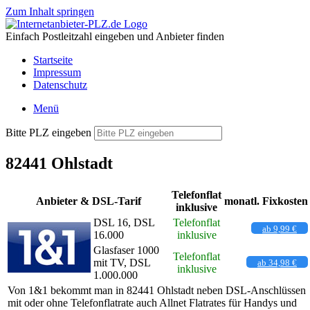
Zum Inhalt springen
Einfach Postleitzahl eingeben und Anbieter finden
Startseite
Impressum
Datenschutz
Menü
Bitte PLZ eingeben
82441 Ohlstadt
Telefonflat
Anbieter & DSL-Tarif
monatl. Fixkosten
inklusive
DSL 16, DSL
Telefonflat
ab 9,99 €
16.000
inklusive
Glasfaser 1000
Telefonflat
mit TV, DSL
ab 34,98 €
inklusive
1.000.000
Von 1&1 bekommt man in 82441 Ohlstadt neben DSL-Anschlüssen
mit oder ohne Telefonflatrate auch Allnet Flatrates für Handys und