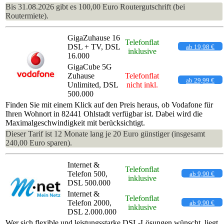
Bis 31.08.2026 gibt es 100,00 Euro Routergutschrift (bei
Routermiete).
GigaZuhause 16
Telefonflat
DSL + TV, DSL
ab 19,98 €
inklusive
16.000
GigaCube 5G
Zuhause
Telefonflat
ab 29,99 €
Unlimited, DSL
nicht inkl.
500.000
Finden Sie mit einem Klick auf den Preis heraus, ob Vodafone für
Ihren Wohnort in 82441 Ohlstadt verfügbar ist. Dabei wird die
Maximalgeschwindigkeit mit berücksichtigt.
Dieser Tarif ist 12 Monate lang je 20 Euro günstiger (insgesamt
240,00 Euro sparen).
Internet &
Telefonflat
Telefon 500,
ab 9,90 €
inklusive
DSL 500.000
Internet &
Telefonflat
Telefon 2000,
ab 9,90 €
inklusive
DSL 2.000.000
Wer sich flexible und leistungsstarke DSL-Lösungen wünscht, liegt