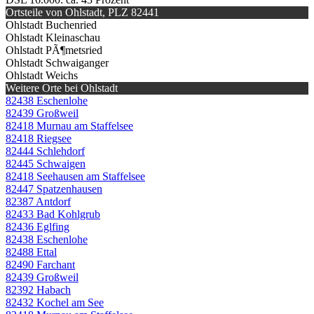
Ortsteile von Ohlstadt, PLZ 82441
Ohlstadt Buchenried
Ohlstadt Kleinaschau
Ohlstadt PÃ¶metsried
Ohlstadt Schwaiganger
Ohlstadt Weichs
Weitere Orte bei Ohlstadt
82438 Eschenlohe
82439 Großweil
82418 Murnau am Staffelsee
82418 Riegsee
82444 Schlehdorf
82445 Schwaigen
82418 Seehausen am Staffelsee
82447 Spatzenhausen
82387 Antdorf
82433 Bad Kohlgrub
82436 Eglfing
82438 Eschenlohe
82488 Ettal
82490 Farchant
82439 Großweil
82392 Habach
82432 Kochel am See