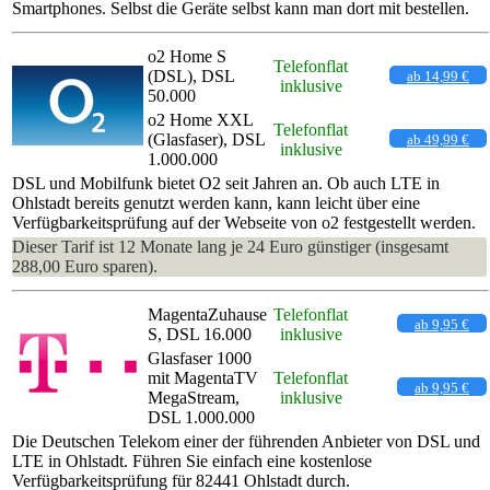
Smartphones. Selbst die Geräte selbst kann man dort mit bestellen.
o2 Home S
Telefonflat
(DSL), DSL
ab 14,99 €
inklusive
50.000
o2 Home XXL
Telefonflat
(Glasfaser), DSL
ab 49,99 €
inklusive
1.000.000
DSL und Mobilfunk bietet O2 seit Jahren an. Ob auch LTE in
Ohlstadt bereits genutzt werden kann, kann leicht über eine
Verfügbarkeitsprüfung auf der Webseite von o2 festgestellt werden.
Dieser Tarif ist 12 Monate lang je 24 Euro günstiger (insgesamt
288,00 Euro sparen).
MagentaZuhause
Telefonflat
ab 9,95 €
S, DSL 16.000
inklusive
Glasfaser 1000
mit MagentaTV
Telefonflat
ab 9,95 €
MegaStream,
inklusive
DSL 1.000.000
Die Deutschen Telekom einer der führenden Anbieter von DSL und
LTE in Ohlstadt. Führen Sie einfach eine kostenlose
Verfügbarkeitsprüfung für 82441 Ohlstadt durch.