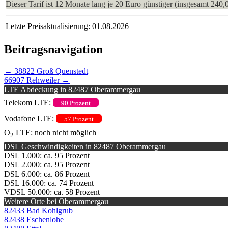
Dieser Tarif ist 12 Monate lang je 20 Euro günstiger (insgesamt 240,
Letzte Preisaktualisierung: 01.08.2026
Beitragsnavigation
←
38822 Groß Quenstedt
66907 Rehweiler
→
LTE Abdeckung in 82487 Oberammergau
Telekom LTE:
90 Prozent
Vodafone LTE:
57 Prozent
O
LTE: noch nicht möglich
2
DSL Geschwindigkeiten in 82487 Oberammergau
DSL 1.000: ca. 95 Prozent
DSL 2.000: ca. 95 Prozent
DSL 6.000: ca. 86 Prozent
DSL 16.000: ca. 74 Prozent
VDSL 50.000: ca. 58 Prozent
Weitere Orte bei Oberammergau
82433 Bad Kohlgrub
82438 Eschenlohe