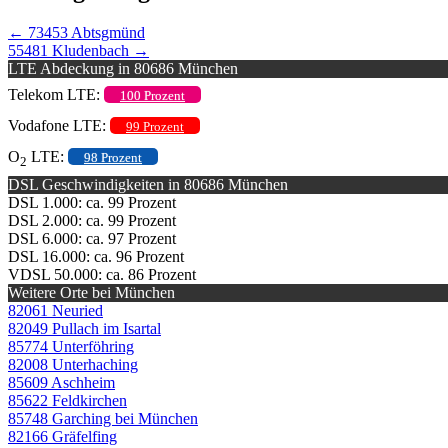
←
73453 Abtsgmünd
55481 Kludenbach
→
LTE Abdeckung in 80686 München
Telekom LTE:
100 Prozent
Vodafone LTE:
99 Prozent
O
LTE:
98 Prozent
2
DSL Geschwindigkeiten in 80686 München
DSL 1.000: ca. 99 Prozent
DSL 2.000: ca. 99 Prozent
DSL 6.000: ca. 97 Prozent
DSL 16.000: ca. 96 Prozent
VDSL 50.000: ca. 86 Prozent
Weitere Orte bei München
82061 Neuried
82049 Pullach im Isartal
85774 Unterföhring
82008 Unterhaching
85609 Aschheim
85622 Feldkirchen
85748 Garching bei München
82166 Gräfelfing