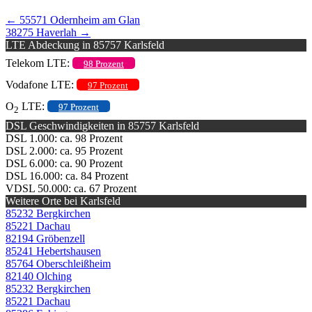
←
55571 Odernheim am Glan
38275 Haverlah
→
LTE Abdeckung in 85757 Karlsfeld
Telekom LTE:
98 Prozent
Vodafone LTE:
97 Prozent
O
LTE:
97 Prozent
2
DSL Geschwindigkeiten in 85757 Karlsfeld
DSL 1.000: ca. 98 Prozent
DSL 2.000: ca. 95 Prozent
DSL 6.000: ca. 90 Prozent
DSL 16.000: ca. 84 Prozent
VDSL 50.000: ca. 67 Prozent
Weitere Orte bei Karlsfeld
85232 Bergkirchen
85221 Dachau
82194 Gröbenzell
85241 Hebertshausen
85764 Oberschleißheim
82140 Olching
85232 Bergkirchen
85221 Dachau