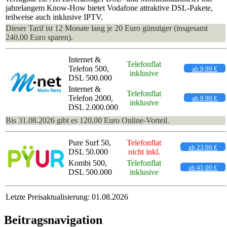
jahrelangem Know-How bietet Vodafone attraktive DSL-Pakete,
teilweise auch inklusive IPTV.
Dieser Tarif ist 12 Monate lang je 20 Euro günstiger (insgesamt
240,00 Euro sparen).
Internet &
Telefonflat
Telefon 500,
ab 9,90 €
inklusive
DSL 500.000
Internet &
Telefonflat
Telefon 2000,
ab 9,90 €
inklusive
DSL 2.000.000
Bis 31.08.2026 gibt es 120,00 Euro Online-Vorteil.
Pure Surf 50,
Telefonflat
ab 23,00 €
DSL 50.000
nicht inkl.
Kombi 500,
Telefonflat
ab 41,00 €
DSL 500.000
inklusive
Letzte Preisaktualisierung: 01.08.2026
Beitragsnavigation