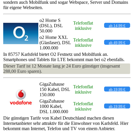
sondern auch Mobilfunk und sogar Webspace, Server und Domains
für eigene Webseiten.
o2 Home S
Telefonflat
(DSL), DSL
ab 14,99 €
inklusive
50.000
o2 Home XXL
Telefonflat
(Glasfaser), DSL
ab 49,99 €
inklusive
1.000.000
In 85757 Karlsfeld bietet O2 Festnetz und Mobilfunk an.
Smartphones und Tablets für LTE bekommt man bei o2 ebenfalls.
Dieser Tarif ist 12 Monate lang je 24 Euro günstiger (insgesamt
288,00 Euro sparen).
GigaZuhause
Telefonflat
150 Kabel, DSL
ab 19,99 €
inklusive
150.000
GigaZuhause
Telefonflat
1000 Kabel,
ab 19,99 €
inklusive
DSL 1.000.000
Die günstigen Tarife von Kabel Deutschland machen diesen
Internetanbieter sehr attraktiv für die Einwohner von Karlsfeld. Hier
bekommt man Internet, Telefon und TV von einem Anbieter.