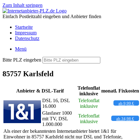
Zum Inhalt springen
Einfach Postleitzahl eingeben und Anbieter finden
Startseite
Impressum
Datenschutz
Menü
Bitte PLZ eingeben
85757 Karlsfeld
Telefonflat
Anbieter & DSL-Tarif
monatl. Fixkosten
inklusive
DSL 16, DSL
Telefonflat
ab 9,99 €
16.000
inklusive
Glasfaser 1000
Telefonflat
mit TV, DSL
ab 34,98 €
inklusive
1.000.000
Als einer der bekanntesten Internetanbieter bietet 1&1 für
Einwohner in 85757 Karlsfeld nicht nur DSL und Telefonie,