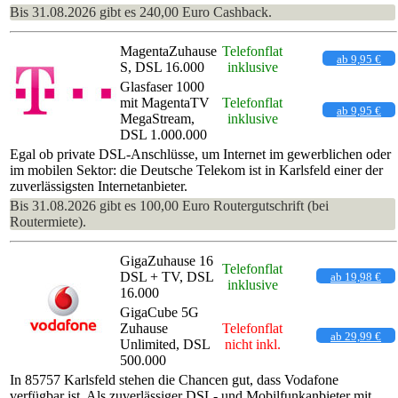
Bis 31.08.2026 gibt es 240,00 Euro Cashback.
MagentaZuhause
Telefonflat
ab 9,95 €
S, DSL 16.000
inklusive
Glasfaser 1000
mit MagentaTV
Telefonflat
ab 9,95 €
MegaStream,
inklusive
DSL 1.000.000
Egal ob private DSL-Anschlüsse, um Internet im gewerblichen oder
im mobilen Sektor: die Deutsche Telekom ist in Karlsfeld einer der
zuverlässigsten Internetanbieter.
Bis 31.08.2026 gibt es 100,00 Euro Routergutschrift (bei
Routermiete).
GigaZuhause 16
Telefonflat
DSL + TV, DSL
ab 19,98 €
inklusive
16.000
GigaCube 5G
Zuhause
Telefonflat
ab 29,99 €
Unlimited, DSL
nicht inkl.
500.000
In 85757 Karlsfeld stehen die Chancen gut, dass Vodafone
verfügbar ist. Als zuverlässiger DSL- und Mobilfunkanbieter mit