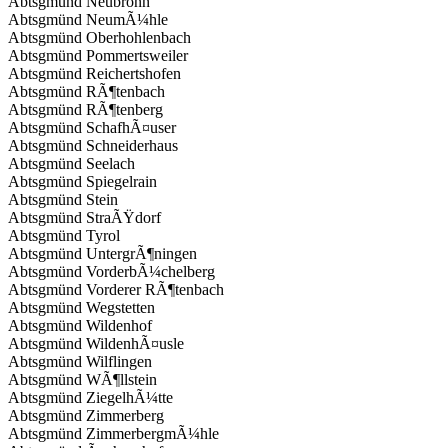
Abtsgmünd Neubronn
Abtsgmünd NeumÃ¼hle
Abtsgmünd Oberhohlenbach
Abtsgmünd Pommertsweiler
Abtsgmünd Reichertshofen
Abtsgmünd RÃ¶tenbach
Abtsgmünd RÃ¶tenberg
Abtsgmünd SchafhÃ¤user
Abtsgmünd Schneiderhaus
Abtsgmünd Seelach
Abtsgmünd Spiegelrain
Abtsgmünd Stein
Abtsgmünd StraÃŸdorf
Abtsgmünd Tyrol
Abtsgmünd UntergrÃ¶ningen
Abtsgmünd VorderbÃ¼chelberg
Abtsgmünd Vorderer RÃ¶tenbach
Abtsgmünd Wegstetten
Abtsgmünd Wildenhof
Abtsgmünd WildenhÃ¤usle
Abtsgmünd Wilflingen
Abtsgmünd WÃ¶llstein
Abtsgmünd ZiegelhÃ¼tte
Abtsgmünd Zimmerberg
Abtsgmünd ZimmerbergmÃ¼hle