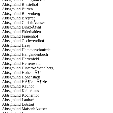
Abtsgmünd Brastelhof
Abtsgmünd Burren
Abtsgmünd Butzenberg
Abtsgmünd BÃ¶rrat
Abtsgmünd ChristhÃ¤user
Abtsgmünd DinkbÃ¼hl
Abtsgmünd Eiderhalden
Abtsgmünd Frauenhof
Abtsgmünd Gschwendhof
Abtsgmünd Haag
Abtsgmünd Hammerschmiede
Abtsgmünd Hangendenbuch
Abtsgmünd Herrenfeld
Abtsgmünd Herrenwald
Abtsgmünd HinterbÃ¼chelberg
Abtsgmünd HohenhÃ¶fen
Abtsgmünd Hohenstadt
Abtsgmünd HÃ¶fenhÃ¶lzle
Abtsgmünd Kauhof
Abtsgmünd Kellerhaus
Abtsgmünd Kocherhof
Abtsgmünd Laubach
Abtsgmünd Lutstrut
Abtsgmünd MaisenhÃ¤user