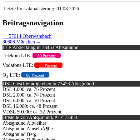
Letzte Preisaktualisierung: 01.08.2026
Beitragsnavigation
←
57614 Oberwambach
80686 München
→
LTE Abdeckung in 73453 Abtsgmünd
Telekom LTE:
89 Prozent
Vodafone LTE:
69 Prozent
O
LTE:
88 Prozent
2
DSL Geschwindigkeiten in 73453 Abtsgmünd
DSL 1.000: ca. 76 Prozent
DSL 2.000: ca. 74 Prozent
DSL 6.000: ca. 50 Prozent
DSL 16.000: ca. 48 Prozent
VDSL 50.000: ca. 32 Prozent
Ortsteile von Abtsgmünd, PLZ 73453
Abtsgmünd Altweiher
Abtsgmünd AmselhÃ¶fle
Abtsgmünd Berg
Abtsgmünd Billingshalden