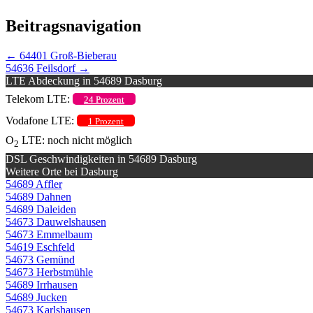
Beitragsnavigation
←
64401 Groß-Bieberau
54636 Feilsdorf
→
LTE Abdeckung in 54689 Dasburg
Telekom LTE:
24 Prozent
Vodafone LTE:
1 Prozent
O
LTE: noch nicht möglich
2
DSL Geschwindigkeiten in 54689 Dasburg
Weitere Orte bei Dasburg
54689 Affler
54689 Dahnen
54689 Daleiden
54673 Dauwelshausen
54673 Emmelbaum
54619 Eschfeld
54673 Gemünd
54673 Herbstmühle
54689 Irrhausen
54689 Jucken
54673 Karlshausen