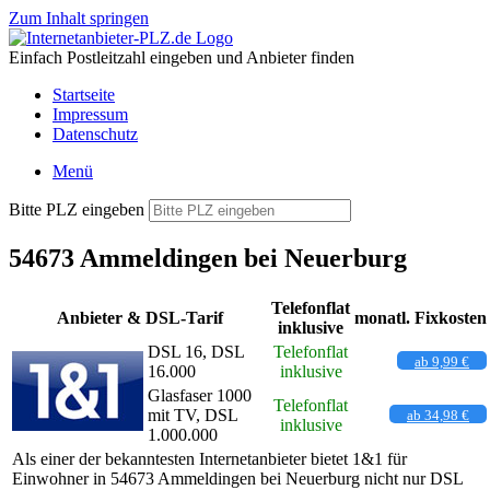
Zum Inhalt springen
Einfach Postleitzahl eingeben und Anbieter finden
Startseite
Impressum
Datenschutz
Menü
Bitte PLZ eingeben
54673 Ammeldingen bei Neuerburg
Telefonflat
Anbieter & DSL-Tarif
monatl. Fixkosten
inklusive
DSL 16, DSL
Telefonflat
ab 9,99 €
16.000
inklusive
Glasfaser 1000
Telefonflat
mit TV, DSL
ab 34,98 €
inklusive
1.000.000
Als einer der bekanntesten Internetanbieter bietet 1&1 für
Einwohner in 54673 Ammeldingen bei Neuerburg nicht nur DSL