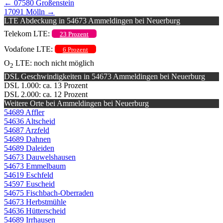
←
07580 Großenstein
17091 Mölln
→
LTE Abdeckung in 54673 Ammeldingen bei Neuerburg
Telekom LTE:
23 Prozent
Vodafone LTE:
6 Prozent
O
LTE: noch nicht möglich
2
DSL Geschwindigkeiten in 54673 Ammeldingen bei Neuerburg
DSL 1.000: ca. 13 Prozent
DSL 2.000: ca. 12 Prozent
Weitere Orte bei Ammeldingen bei Neuerburg
54689 Affler
54636 Altscheid
54687 Arzfeld
54689 Dahnen
54689 Daleiden
54673 Dauwelshausen
54673 Emmelbaum
54619 Eschfeld
54597 Euscheid
54675 Fischbach-Oberraden
54673 Herbstmühle
54636 Hütterscheid
54689 Irrhausen