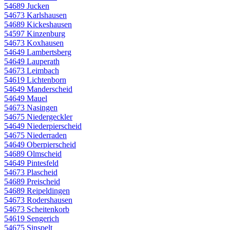
54689 Jucken
54673 Karlshausen
54689 Kickeshausen
54597 Kinzenburg
54673 Koxhausen
54649 Lambertsberg
54649 Lauperath
54673 Leimbach
54619 Lichtenborn
54649 Manderscheid
54649 Mauel
54673 Nasingen
54675 Niedergeckler
54649 Niederpierscheid
54675 Niederraden
54649 Oberpierscheid
54689 Olmscheid
54649 Pintesfeld
54673 Plascheid
54689 Preischeid
54689 Reipeldingen
54673 Rodershausen
54673 Scheitenkorb
54619 Sengerich
54675 Sinspelt