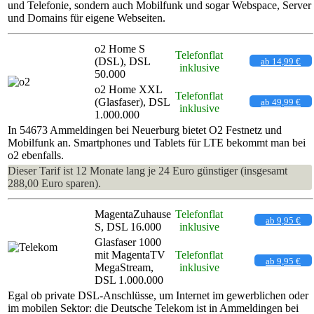
und Telefonie, sondern auch Mobilfunk und sogar Webspace, Server
und Domains für eigene Webseiten.
o2 Home S
Telefonflat
(DSL), DSL
ab 14,99 €
inklusive
50.000
o2 Home XXL
Telefonflat
(Glasfaser), DSL
ab 49,99 €
inklusive
1.000.000
In 54673 Ammeldingen bei Neuerburg bietet O2 Festnetz und
Mobilfunk an. Smartphones und Tablets für LTE bekommt man bei
o2 ebenfalls.
Dieser Tarif ist 12 Monate lang je 24 Euro günstiger (insgesamt
288,00 Euro sparen).
MagentaZuhause
Telefonflat
ab 9,95 €
S, DSL 16.000
inklusive
Glasfaser 1000
mit MagentaTV
Telefonflat
ab 9,95 €
MegaStream,
inklusive
DSL 1.000.000
Egal ob private DSL-Anschlüsse, um Internet im gewerblichen oder
im mobilen Sektor: die Deutsche Telekom ist in Ammeldingen bei