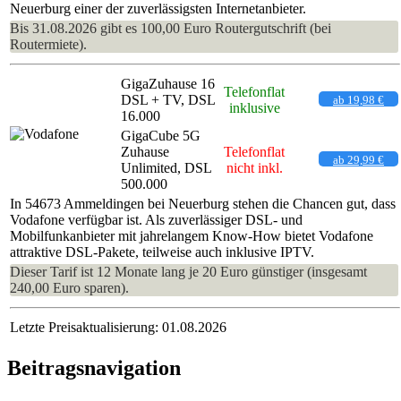
Neuerburg einer der zuverlässigsten Internetanbieter.
Bis 31.08.2026 gibt es 100,00 Euro Routergutschrift (bei
Routermiete).
GigaZuhause 16
Telefonflat
DSL + TV, DSL
ab 19,98 €
inklusive
16.000
GigaCube 5G
Zuhause
Telefonflat
ab 29,99 €
Unlimited, DSL
nicht inkl.
500.000
In 54673 Ammeldingen bei Neuerburg stehen die Chancen gut, dass
Vodafone verfügbar ist. Als zuverlässiger DSL- und
Mobilfunkanbieter mit jahrelangem Know-How bietet Vodafone
attraktive DSL-Pakete, teilweise auch inklusive IPTV.
Dieser Tarif ist 12 Monate lang je 20 Euro günstiger (insgesamt
240,00 Euro sparen).
Letzte Preisaktualisierung: 01.08.2026
Beitragsnavigation