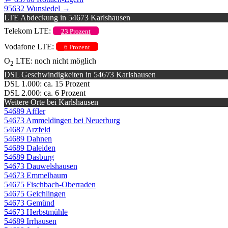
95632 Wunsiedel
→
LTE Abdeckung in 54673 Karlshausen
Telekom LTE:
23 Prozent
Vodafone LTE:
6 Prozent
O
LTE: noch nicht möglich
2
DSL Geschwindigkeiten in 54673 Karlshausen
DSL 1.000: ca. 15 Prozent
DSL 2.000: ca. 6 Prozent
Weitere Orte bei Karlshausen
54689 Affler
54673 Ammeldingen bei Neuerburg
54687 Arzfeld
54689 Dahnen
54689 Daleiden
54689 Dasburg
54673 Dauwelshausen
54673 Emmelbaum
54675 Fischbach-Oberraden
54675 Geichlingen
54673 Gemünd
54673 Herbstmühle
54689 Irrhausen