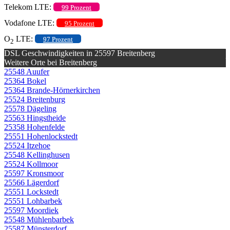
Telekom LTE:
99 Prozent
Vodafone LTE:
95 Prozent
O
LTE:
97 Prozent
2
DSL Geschwindigkeiten in 25597 Breitenberg
Weitere Orte bei Breitenberg
25548 Auufer
25364 Bokel
25364 Brande-Hörnerkirchen
25524 Breitenburg
25578 Dägeling
25563 Hingstheide
25358 Hohenfelde
25551 Hohenlockstedt
25524 Itzehoe
25548 Kellinghusen
25524 Kollmoor
25597 Kronsmoor
25566 Lägerdorf
25551 Lockstedt
25551 Lohbarbek
25597 Moordiek
25548 Mühlenbarbek
25587 Münsterdorf