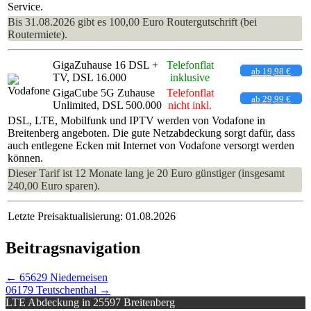
Service.
Bis 31.08.2026 gibt es 100,00 Euro Routergutschrift (bei
Routermiete).
GigaZuhause 16 DSL +
Telefonflat
ab 19,98 €
TV, DSL 16.000
inklusive
GigaCube 5G Zuhause
Telefonflat
ab 29,99 €
Unlimited, DSL 500.000
nicht inkl.
DSL, LTE, Mobilfunk und IPTV werden von Vodafone in
Breitenberg angeboten. Die gute Netzabdeckung sorgt dafür, dass
auch entlegene Ecken mit Internet von Vodafone versorgt werden
können.
Dieser Tarif ist 12 Monate lang je 20 Euro günstiger (insgesamt
240,00 Euro sparen).
Letzte Preisaktualisierung: 01.08.2026
Beitragsnavigation
←
65629 Niederneisen
06179 Teutschenthal
→
LTE Abdeckung in 25597 Breitenberg