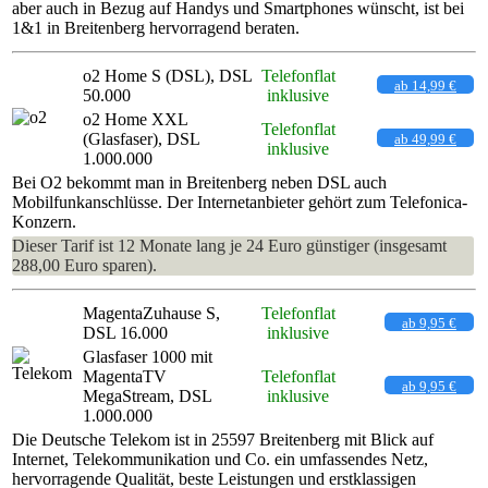
aber auch in Bezug auf Handys und Smartphones wünscht, ist bei
1&1 in Breitenberg hervorragend beraten.
o2 Home S (DSL), DSL
Telefonflat
ab 14,99 €
50.000
inklusive
o2 Home XXL
Telefonflat
(Glasfaser), DSL
ab 49,99 €
inklusive
1.000.000
Bei O2 bekommt man in Breitenberg neben DSL auch
Mobilfunkanschlüsse. Der Internetanbieter gehört zum Telefonica-
Konzern.
Dieser Tarif ist 12 Monate lang je 24 Euro günstiger (insgesamt
288,00 Euro sparen).
MagentaZuhause S,
Telefonflat
ab 9,95 €
DSL 16.000
inklusive
Glasfaser 1000 mit
MagentaTV
Telefonflat
ab 9,95 €
MegaStream, DSL
inklusive
1.000.000
Die Deutsche Telekom ist in 25597 Breitenberg mit Blick auf
Internet, Telekommunikation und Co. ein umfassendes Netz,
hervorragende Qualität, beste Leistungen und erstklassigen