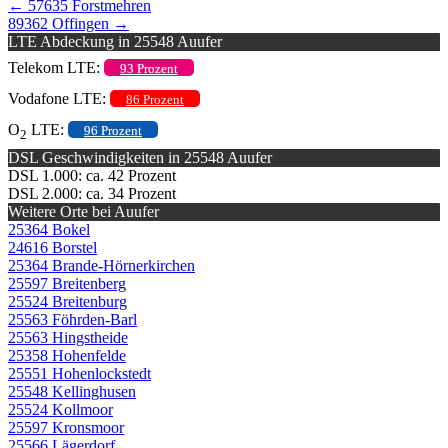
←
57635 Forstmehren
89362 Offingen
→
LTE Abdeckung in 25548 Auufer
Telekom LTE:
93 Prozent
Vodafone LTE:
86 Prozent
O
LTE:
96 Prozent
2
DSL Geschwindigkeiten in 25548 Auufer
DSL 1.000: ca. 42 Prozent
DSL 2.000: ca. 34 Prozent
Weitere Orte bei Auufer
25364 Bokel
24616 Borstel
25364 Brande-Hörnerkirchen
25597 Breitenberg
25524 Breitenburg
25563 Föhrden-Barl
25563 Hingstheide
25358 Hohenfelde
25551 Hohenlockstedt
25548 Kellinghusen
25524 Kollmoor
25597 Kronsmoor
25566 Lägerdorf