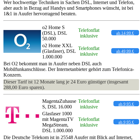
Wer hochwertige Techniken in Sachen DSL, Internet und Telefon,
aber auch in Bezug auf Handys und Smartphones wünscht, ist bei
1&1 in Auufer hervorragend beraten.
o2 Home S
Telefonflat
(DSL), DSL
ab 14,99 €
inklusive
50.000
o2 Home XXL
Telefonflat
(Glasfaser), DSL
ab 49,99 €
inklusive
1.000.000
Bei O2 bekommt man in Auufer neben DSL auch
Mobilfunkanschlüsse. Der Internetanbieter gehört zum Telefonica-
Konzern.
Dieser Tarif ist 12 Monate lang je 24 Euro günstiger (insgesamt
288,00 Euro sparen).
MagentaZuhause
Telefonflat
ab 9,95 €
S, DSL 16.000
inklusive
Glasfaser 1000
mit MagentaTV
Telefonflat
ab 9,95 €
MegaStream,
inklusive
DSL 1.000.000
Die Deutsche Telekom ist in 25548 Auufer mit Blick auf Internet,