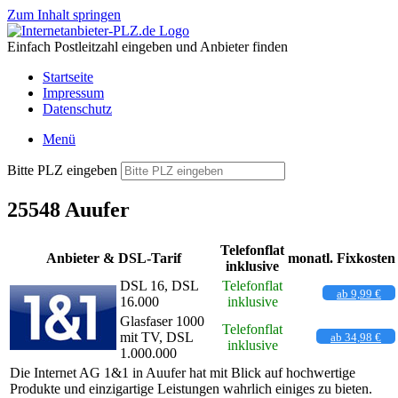
Zum Inhalt springen
Einfach Postleitzahl eingeben und Anbieter finden
Startseite
Impressum
Datenschutz
Menü
Bitte PLZ eingeben
25548 Auufer
Telefonflat
Anbieter & DSL-Tarif
monatl. Fixkosten
inklusive
DSL 16, DSL
Telefonflat
ab 9,99 €
16.000
inklusive
Glasfaser 1000
Telefonflat
mit TV, DSL
ab 34,98 €
inklusive
1.000.000
Die Internet AG 1&1 in Auufer hat mit Blick auf hochwertige
Produkte und einzigartige Leistungen wahrlich einiges zu bieten.