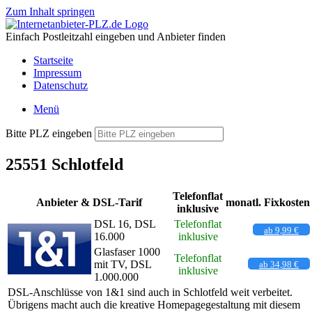
Zum Inhalt springen
Einfach Postleitzahl eingeben und Anbieter finden
Startseite
Impressum
Datenschutz
Menü
Bitte PLZ eingeben
25551 Schlotfeld
Telefonflat
Anbieter & DSL-Tarif
monatl. Fixkosten
inklusive
DSL 16, DSL
Telefonflat
ab 9,99 €
16.000
inklusive
Glasfaser 1000
Telefonflat
mit TV, DSL
ab 34,98 €
inklusive
1.000.000
DSL-Anschlüsse von 1&1 sind auch in Schlotfeld weit verbeitet.
Übrigens macht auch die kreative Homepagegestaltung mit diesem