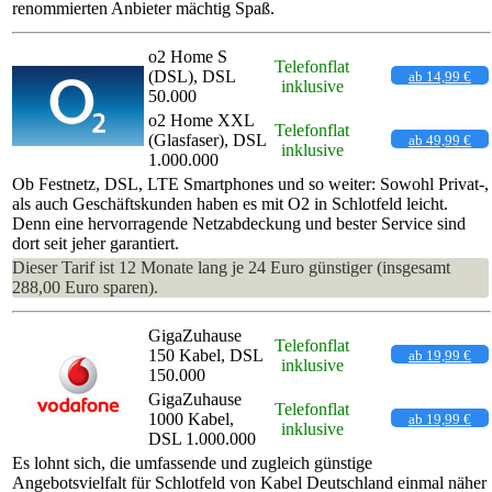
renommierten Anbieter mächtig Spaß.
o2 Home S
Telefonflat
(DSL), DSL
ab 14,99 €
inklusive
50.000
o2 Home XXL
Telefonflat
(Glasfaser), DSL
ab 49,99 €
inklusive
1.000.000
Ob Festnetz, DSL, LTE Smartphones und so weiter: Sowohl Privat-,
als auch Geschäftskunden haben es mit O2 in Schlotfeld leicht.
Denn eine hervorragende Netzabdeckung und bester Service sind
dort seit jeher garantiert.
Dieser Tarif ist 12 Monate lang je 24 Euro günstiger (insgesamt
288,00 Euro sparen).
GigaZuhause
Telefonflat
150 Kabel, DSL
ab 19,99 €
inklusive
150.000
GigaZuhause
Telefonflat
1000 Kabel,
ab 19,99 €
inklusive
DSL 1.000.000
Es lohnt sich, die umfassende und zugleich günstige
Angebotsvielfalt für Schlotfeld von Kabel Deutschland einmal näher