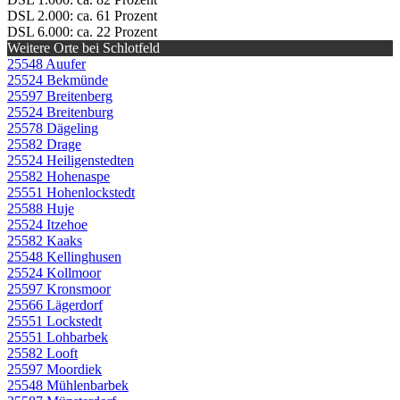
DSL 2.000: ca. 61 Prozent
DSL 6.000: ca. 22 Prozent
Weitere Orte bei Schlotfeld
25548 Auufer
25524 Bekmünde
25597 Breitenberg
25524 Breitenburg
25578 Dägeling
25582 Drage
25524 Heiligenstedten
25582 Hohenaspe
25551 Hohenlockstedt
25588 Huje
25524 Itzehoe
25582 Kaaks
25548 Kellinghusen
25524 Kollmoor
25597 Kronsmoor
25566 Lägerdorf
25551 Lockstedt
25551 Lohbarbek
25582 Looft
25597 Moordiek
25548 Mühlenbarbek