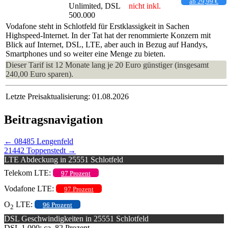
ab 29,99 €
Unlimited, DSL
nicht inkl.
500.000
Vodafone steht in Schlotfeld für Erstklassigkeit in Sachen
Highspeed-Internet. In der Tat hat der renommierte Konzern mit
Blick auf Internet, DSL, LTE, aber auch in Bezug auf Handys,
Smartphones und so weiter eine Menge zu bieten.
Dieser Tarif ist 12 Monate lang je 20 Euro günstiger (insgesamt
240,00 Euro sparen).
Letzte Preisaktualisierung: 01.08.2026
Beitragsnavigation
←
08485 Lengenfeld
21442 Toppenstedt
→
LTE Abdeckung in 25551 Schlotfeld
Telekom LTE:
97 Prozent
Vodafone LTE:
97 Prozent
O
LTE:
96 Prozent
2
DSL Geschwindigkeiten in 25551 Schlotfeld
DSL 1.000: ca. 82 Prozent