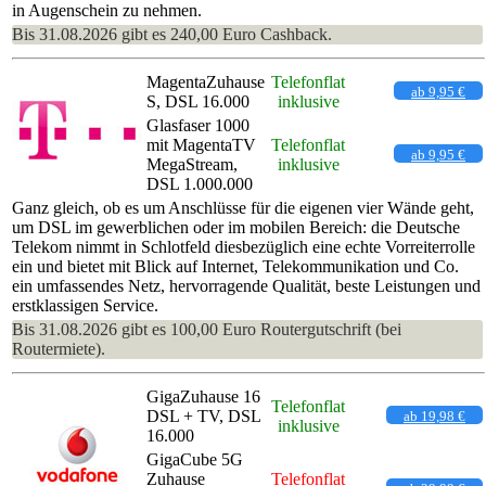
in Augenschein zu nehmen.
Bis 31.08.2026 gibt es 240,00 Euro Cashback.
MagentaZuhause
Telefonflat
ab 9,95 €
S, DSL 16.000
inklusive
Glasfaser 1000
mit MagentaTV
Telefonflat
ab 9,95 €
MegaStream,
inklusive
DSL 1.000.000
Ganz gleich, ob es um Anschlüsse für die eigenen vier Wände geht,
um DSL im gewerblichen oder im mobilen Bereich: die Deutsche
Telekom nimmt in Schlotfeld diesbezüglich eine echte Vorreiterrolle
ein und bietet mit Blick auf Internet, Telekommunikation und Co.
ein umfassendes Netz, hervorragende Qualität, beste Leistungen und
erstklassigen Service.
Bis 31.08.2026 gibt es 100,00 Euro Routergutschrift (bei
Routermiete).
GigaZuhause 16
Telefonflat
DSL + TV, DSL
ab 19,98 €
inklusive
16.000
GigaCube 5G
Zuhause
Telefonflat