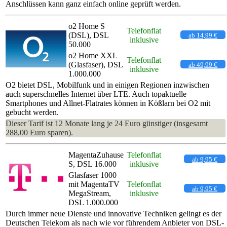
Anschlüssen kann ganz einfach online geprüft werden.
o2 Home S
Telefonflat
(DSL), DSL
ab 14,99 €
inklusive
50.000
o2 Home XXL
Telefonflat
(Glasfaser), DSL
ab 49,99 €
inklusive
1.000.000
O2 bietet DSL, Mobilfunk und in einigen Regionen inzwischen
auch superschnelles Internet über LTE. Auch topaktuelle
Smartphones und Allnet-Flatrates können in Kößlarn bei O2 mit
gebucht werden.
Dieser Tarif ist 12 Monate lang je 24 Euro günstiger (insgesamt
288,00 Euro sparen).
MagentaZuhause
Telefonflat
ab 9,95 €
S, DSL 16.000
inklusive
Glasfaser 1000
mit MagentaTV
Telefonflat
ab 9,95 €
MegaStream,
inklusive
DSL 1.000.000
Durch immer neue Dienste und innovative Techniken gelingt es der
Deutschen Telekom als nach wie vor führendem Anbieter von DSL-