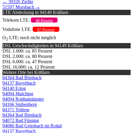
←
39326 Zielitz
51597 Morsbach
→
LTE Abdeckung in 94149 Kößlarn
Telekom LTE:
40 Prozent
Vodafone LTE:
87 Prozent
O
LTE: noch nicht möglich
2
DSL Geschwindigkeiten in 94149 Kößlarn
DSL 1.000: ca. 85 Prozent
DSL 2.000: ca. 80 Prozent
DSL 6.000: ca. 47 Prozent
DSL 16.000: ca. 12 Prozent
Weitere Orte bei Kößlarn
84364 Bad Birnbach
94137 Bayerbach
94140 Ering
94094 Malching
94094 Rotthalmünster
94166 Stubenberg
84371 Triftern
84364 Bad Birnbach
94072 Bad Füssing
94086 Bad Griesbach im Rottal
94137 Bayerbach