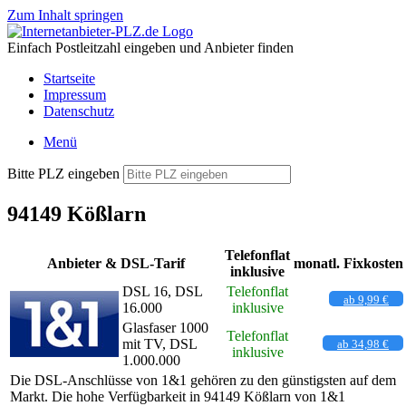
Zum Inhalt springen
Einfach Postleitzahl eingeben und Anbieter finden
Startseite
Impressum
Datenschutz
Menü
Bitte PLZ eingeben
94149 Kößlarn
Telefonflat
Anbieter & DSL-Tarif
monatl. Fixkosten
inklusive
DSL 16, DSL
Telefonflat
ab 9,99 €
16.000
inklusive
Glasfaser 1000
Telefonflat
mit TV, DSL
ab 34,98 €
inklusive
1.000.000
Die DSL-Anschlüsse von 1&1 gehören zu den günstigsten auf dem
Markt. Die hohe Verfügbarkeit in 94149 Kößlarn von 1&1