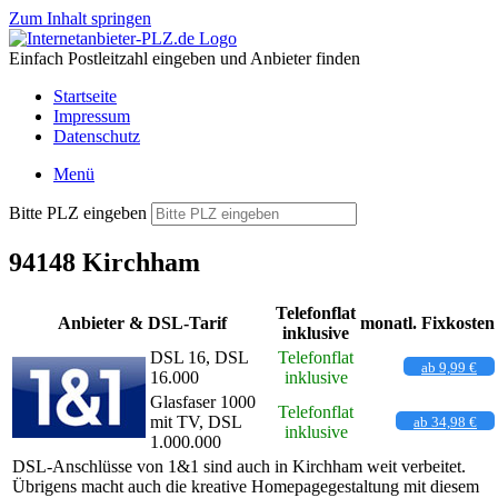
Zum Inhalt springen
Einfach Postleitzahl eingeben und Anbieter finden
Startseite
Impressum
Datenschutz
Menü
Bitte PLZ eingeben
94148 Kirchham
Telefonflat
Anbieter & DSL-Tarif
monatl. Fixkosten
inklusive
DSL 16, DSL
Telefonflat
ab 9,99 €
16.000
inklusive
Glasfaser 1000
Telefonflat
mit TV, DSL
ab 34,98 €
inklusive
1.000.000
DSL-Anschlüsse von 1&1 sind auch in Kirchham weit verbeitet.
Übrigens macht auch die kreative Homepagegestaltung mit diesem