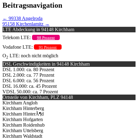
Beitragsnavigation
←
99338 Angelroda
95158 Kirchenlamitz
→
LTE Abdeckung in 94148 Kirchham
Telekom LTE:
98 Prozent
Vodafone LTE:
91 Prozent
O
LTE: noch nicht möglich
2
DSL Geschwindigkeiten in 94148 Kirchham
DSL 1.000: ca. 80 Prozent
DSL 2.000: ca. 77 Prozent
DSL 6.000: ca. 56 Prozent
DSL 16.000: ca. 45 Prozent
VDSL 50.000: ca. 7 Prozent
Ortsteile von Kirchham, PLZ 94148
Kirchham Angloh
Kirchham Hinterberg
Kirchham HinterÃ¶d
Kirchham Hofgarten
Kirchham Roidenhub
Kirchham Uttelsberg
Kirchham Waldstadt