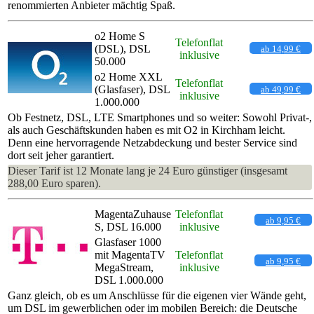
renommierten Anbieter mächtig Spaß.
o2 Home S
Telefonflat
(DSL), DSL
ab 14,99 €
inklusive
50.000
o2 Home XXL
Telefonflat
(Glasfaser), DSL
ab 49,99 €
inklusive
1.000.000
Ob Festnetz, DSL, LTE Smartphones und so weiter: Sowohl Privat-,
als auch Geschäftskunden haben es mit O2 in Kirchham leicht.
Denn eine hervorragende Netzabdeckung und bester Service sind
dort seit jeher garantiert.
Dieser Tarif ist 12 Monate lang je 24 Euro günstiger (insgesamt
288,00 Euro sparen).
MagentaZuhause
Telefonflat
ab 9,95 €
S, DSL 16.000
inklusive
Glasfaser 1000
mit MagentaTV
Telefonflat
ab 9,95 €
MegaStream,
inklusive
DSL 1.000.000
Ganz gleich, ob es um Anschlüsse für die eigenen vier Wände geht,
um DSL im gewerblichen oder im mobilen Bereich: die Deutsche