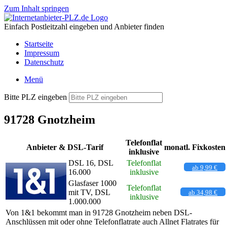
Zum Inhalt springen
Einfach Postleitzahl eingeben und Anbieter finden
Startseite
Impressum
Datenschutz
Menü
Bitte PLZ eingeben
91728 Gnotzheim
Telefonflat
Anbieter & DSL-Tarif
monatl. Fixkosten
inklusive
DSL 16, DSL
Telefonflat
ab 9,99 €
16.000
inklusive
Glasfaser 1000
Telefonflat
mit TV, DSL
ab 34,98 €
inklusive
1.000.000
Von 1&1 bekommt man in 91728 Gnotzheim neben DSL-
Anschlüssen mit oder ohne Telefonflatrate auch Allnet Flatrates für