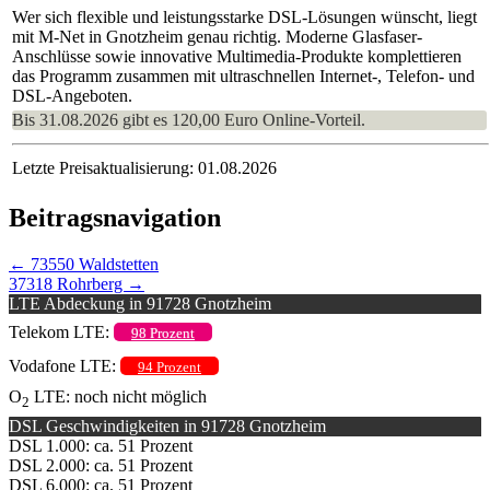
Wer sich flexible und leistungsstarke DSL-Lösungen wünscht, liegt
mit M-Net in Gnotzheim genau richtig. Moderne Glasfaser-
Anschlüsse sowie innovative Multimedia-Produkte komplettieren
das Programm zusammen mit ultraschnellen Internet-, Telefon- und
DSL-Angeboten.
Bis 31.08.2026 gibt es 120,00 Euro Online-Vorteil.
Letzte Preisaktualisierung: 01.08.2026
Beitragsnavigation
←
73550 Waldstetten
37318 Rohrberg
→
LTE Abdeckung in 91728 Gnotzheim
Telekom LTE:
98 Prozent
Vodafone LTE:
94 Prozent
O
LTE: noch nicht möglich
2
DSL Geschwindigkeiten in 91728 Gnotzheim
DSL 1.000: ca. 51 Prozent
DSL 2.000: ca. 51 Prozent
DSL 6.000: ca. 51 Prozent