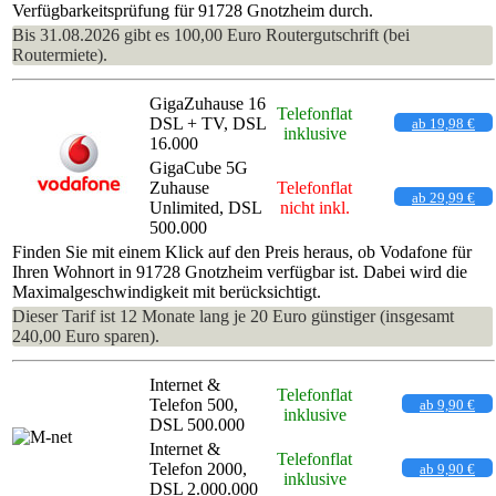
Verfügbarkeitsprüfung für 91728 Gnotzheim durch.
Bis 31.08.2026 gibt es 100,00 Euro Routergutschrift (bei
Routermiete).
GigaZuhause 16
Telefonflat
DSL + TV, DSL
ab 19,98 €
inklusive
16.000
GigaCube 5G
Zuhause
Telefonflat
ab 29,99 €
Unlimited, DSL
nicht inkl.
500.000
Finden Sie mit einem Klick auf den Preis heraus, ob Vodafone für
Ihren Wohnort in 91728 Gnotzheim verfügbar ist. Dabei wird die
Maximalgeschwindigkeit mit berücksichtigt.
Dieser Tarif ist 12 Monate lang je 20 Euro günstiger (insgesamt
240,00 Euro sparen).
Internet &
Telefonflat
Telefon 500,
ab 9,90 €
inklusive
DSL 500.000
Internet &
Telefonflat
Telefon 2000,
ab 9,90 €
inklusive
DSL 2.000.000