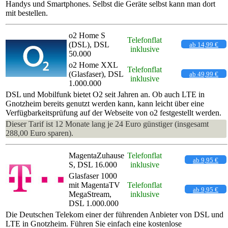
Handys und Smartphones. Selbst die Geräte selbst kann man dort
mit bestellen.
o2 Home S
Telefonflat
(DSL), DSL
ab 14,99 €
inklusive
50.000
o2 Home XXL
Telefonflat
(Glasfaser), DSL
ab 49,99 €
inklusive
1.000.000
DSL und Mobilfunk bietet O2 seit Jahren an. Ob auch LTE in
Gnotzheim bereits genutzt werden kann, kann leicht über eine
Verfügbarkeitsprüfung auf der Webseite von o2 festgestellt werden.
Dieser Tarif ist 12 Monate lang je 24 Euro günstiger (insgesamt
288,00 Euro sparen).
MagentaZuhause
Telefonflat
ab 9,95 €
S, DSL 16.000
inklusive
Glasfaser 1000
mit MagentaTV
Telefonflat
ab 9,95 €
MegaStream,
inklusive
DSL 1.000.000
Die Deutschen Telekom einer der führenden Anbieter von DSL und
LTE in Gnotzheim. Führen Sie einfach eine kostenlose