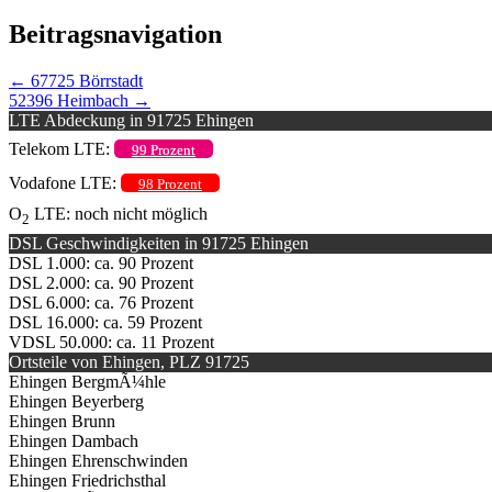
Beitragsnavigation
←
67725 Börrstadt
52396 Heimbach
→
LTE Abdeckung in 91725 Ehingen
Telekom LTE:
99 Prozent
Vodafone LTE:
98 Prozent
O
LTE: noch nicht möglich
2
DSL Geschwindigkeiten in 91725 Ehingen
DSL 1.000: ca. 90 Prozent
DSL 2.000: ca. 90 Prozent
DSL 6.000: ca. 76 Prozent
DSL 16.000: ca. 59 Prozent
VDSL 50.000: ca. 11 Prozent
Ortsteile von Ehingen, PLZ 91725
Ehingen BergmÃ¼hle
Ehingen Beyerberg
Ehingen Brunn
Ehingen Dambach
Ehingen Ehrenschwinden
Ehingen Friedrichsthal