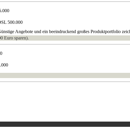
6.000
DSL 500.000
nstige Angebote und ein beeindruckend großes Produktportfolio zeich
00 Euro sparen).
00
0.000