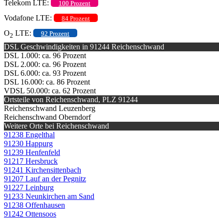
Telekom LTE:
100 Prozent
Vodafone LTE:
84 Prozent
O
LTE:
92 Prozent
2
DSL Geschwindigkeiten in 91244 Reichenschwand
DSL 1.000: ca. 96 Prozent
DSL 2.000: ca. 96 Prozent
DSL 6.000: ca. 93 Prozent
DSL 16.000: ca. 86 Prozent
VDSL 50.000: ca. 62 Prozent
Ortsteile von Reichenschwand, PLZ 91244
Reichenschwand Leuzenberg
Reichenschwand Oberndorf
Weitere Orte bei Reichenschwand
91238 Engelthal
91230 Happurg
91239 Henfenfeld
91217 Hersbruck
91241 Kirchensittenbach
91207 Lauf an der Pegnitz
91227 Leinburg
91233 Neunkirchen am Sand
91238 Offenhausen
91242 Ottensoos