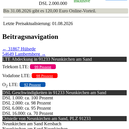
inklusive
DSL 2.000.000
Bis 31.08.2026 gibt es 120,00 Euro Online-Vorteil.
Letzte Preisaktualisierung: 01.08.2026
Beitragsnavigation
←
31867 Hülsede
54649 Lambertsberg
→
LTE Abdeckung in 91233 Neunkirchen am Sand
Telekom LTE:
99 Prozent
Vodafone LTE:
98 Prozent
O
LTE:
92 Prozent
2
DSL Geschwindigkeiten in 91233 Neunkirchen am Sand
DSL 1.000: ca. 100 Prozent
DSL 2.000: ca. 98 Prozent
DSL 6.000: ca. 95 Prozent
DSL 16.000: ca. 70 Prozent
Ortsteile von Neunkirchen am Sand, PLZ 91233
Neunkirchen am Sand Kersbach
Neunkirchen am Sand Neunkirchen