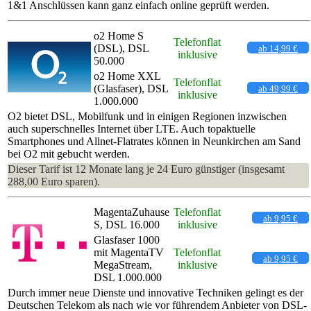
1&1 Anschlüssen kann ganz einfach online geprüft werden.
o2 Home S
Telefonflat
(DSL), DSL
ab 14,99 €
inklusive
50.000
o2 Home XXL
Telefonflat
(Glasfaser), DSL
ab 49,99 €
inklusive
1.000.000
O2 bietet DSL, Mobilfunk und in einigen Regionen inzwischen
auch superschnelles Internet über LTE. Auch topaktuelle
Smartphones und Allnet-Flatrates können in Neunkirchen am Sand
bei O2 mit gebucht werden.
Dieser Tarif ist 12 Monate lang je 24 Euro günstiger (insgesamt
288,00 Euro sparen).
MagentaZuhause
Telefonflat
ab 9,95 €
S, DSL 16.000
inklusive
Glasfaser 1000
mit MagentaTV
Telefonflat
ab 9,95 €
MegaStream,
inklusive
DSL 1.000.000
Durch immer neue Dienste und innovative Techniken gelingt es der
Deutschen Telekom als nach wie vor führendem Anbieter von DSL-