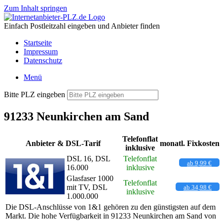
Zum Inhalt springen
Einfach Postleitzahl eingeben und Anbieter finden
Startseite
Impressum
Datenschutz
Menü
Bitte PLZ eingeben
91233 Neunkirchen am Sand
Telefonflat
Anbieter & DSL-Tarif
monatl. Fixkosten
inklusive
DSL 16, DSL
Telefonflat
ab 9,99 €
16.000
inklusive
Glasfaser 1000
Telefonflat
mit TV, DSL
ab 34,98 €
inklusive
1.000.000
Die DSL-Anschlüsse von 1&1 gehören zu den günstigsten auf dem
Markt. Die hohe Verfügbarkeit in 91233 Neunkirchen am Sand von