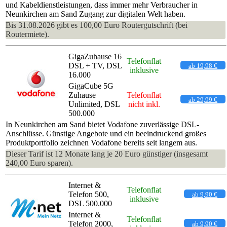
und Kabeldienstleistungen, dass immer mehr Verbraucher in
Neunkirchen am Sand Zugang zur digitalen Welt haben.
Bis 31.08.2026 gibt es 100,00 Euro Routergutschrift (bei
Routermiete).
GigaZuhause 16
Telefonflat
DSL + TV, DSL
ab 19,98 €
inklusive
16.000
GigaCube 5G
Zuhause
Telefonflat
ab 29,99 €
Unlimited, DSL
nicht inkl.
500.000
In Neunkirchen am Sand bietet Vodafone zuverlässige DSL-
Anschlüsse. Günstige Angebote und ein beeindruckend großes
Produktportfolio zeichnen Vodafone bereits seit langem aus.
Dieser Tarif ist 12 Monate lang je 20 Euro günstiger (insgesamt
240,00 Euro sparen).
Internet &
Telefonflat
Telefon 500,
ab 9,90 €
inklusive
DSL 500.000
Internet &
Telefonflat
Telefon 2000,
ab 9,90 €