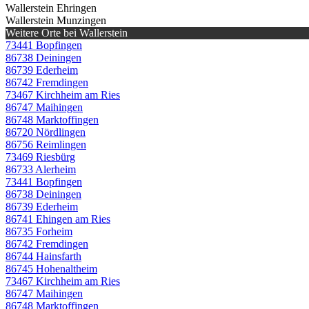
Wallerstein Ehringen
Wallerstein Munzingen
Weitere Orte bei Wallerstein
73441 Bopfingen
86738 Deiningen
86739 Ederheim
86742 Fremdingen
73467 Kirchheim am Ries
86747 Maihingen
86748 Marktoffingen
86720 Nördlingen
86756 Reimlingen
73469 Riesbürg
86733 Alerheim
73441 Bopfingen
86738 Deiningen
86739 Ederheim
86741 Ehingen am Ries
86735 Forheim
86742 Fremdingen
86744 Hainsfarth
86745 Hohenaltheim
73467 Kirchheim am Ries
86747 Maihingen
86748 Marktoffingen