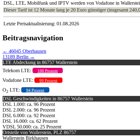
DSL, LTE, Mobilfunk und IPTV werden von Vodafone in Wallerstein 
Dieser Tarif ist 12 Monate lang je 20 Euro günstiger (insgesamt 240,
Letzte Preisaktualisierung: 01.08.2026
Beitragsnavigation
←
46045 Oberhausen
13189 Berlin
→
LTE Abdeckung in 86757 Wallerstein
Telekom LTE:
100 Prozent
Vodafone LTE:
99 Prozent
O
LTE:
94 Prozent
2
DSL Geschwindigkeiten in 86757 Wallerstein
DSL 1.000: ca. 96 Prozent
DSL 2.000: ca. 96 Prozent
DSL 6.000: ca. 92 Prozent
DSL 16.000: ca. 62 Prozent
VDSL 50.000: ca. 25 Prozent
Ortsteile von Wallerstein, PLZ 86757
Wallerstein Birkhausen