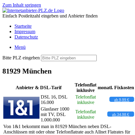
Zum Inhalt springen
Einfach Postleitzahl eingeben und Anbieter finden
Startseite
Impressum
Datenschutz
Menü
Bitte PLZ eingeben
81929 München
Telefonflat
Anbieter & DSL-Tarif
monatl. Fixkosten
inklusive
DSL 16, DSL
Telefonflat
ab 9,99 €
16.000
inklusive
Glasfaser 1000
Telefonflat
mit TV, DSL
ab 34,98 €
inklusive
1.000.000
Von 1&1 bekommt man in 81929 München neben DSL-
Anschlüssen mit oder ohne Telefonflatrate auch Allnet Flatrates für