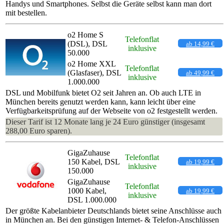
Handys und Smartphones. Selbst die Geräte selbst kann man dort
mit bestellen.
o2 Home S
Telefonflat
(DSL), DSL
ab 14,99 €
inklusive
50.000
o2 Home XXL
Telefonflat
(Glasfaser), DSL
ab 49,99 €
inklusive
1.000.000
DSL und Mobilfunk bietet O2 seit Jahren an. Ob auch LTE in
München bereits genutzt werden kann, kann leicht über eine
Verfügbarkeitsprüfung auf der Webseite von o2 festgestellt werden.
Dieser Tarif ist 12 Monate lang je 24 Euro günstiger (insgesamt
288,00 Euro sparen).
GigaZuhause
Telefonflat
150 Kabel, DSL
ab 19,99 €
inklusive
150.000
GigaZuhause
Telefonflat
1000 Kabel,
ab 19,99 €
inklusive
DSL 1.000.000
Der größte Kabelanbieter Deutschlands bietet seine Anschlüsse auch
in München an. Bei den günstigen Internet- & Telefon-Anschlüssen