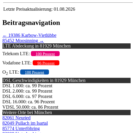
Letzte Preisaktualisierung: 01.08.2026
Beitragsnavigation
←
19386 Karbow-Vietlübbe
85452 Moosinning
→
LTE Abdeckung in 81929 München
Telekom LTE:
100 Prozent
Vodafone LTE:
96 Prozent
O
LTE:
100 Prozent
2
DSL Geschwindigkeiten in 81929 München
DSL 1.000: ca. 99 Prozent
DSL 2.000: ca. 99 Prozent
DSL 6.000: ca. 97 Prozent
DSL 16.000: ca. 96 Prozent
VDSL 50.000: ca. 86 Prozent
Weitere Orte bei München
82061 Neuried
82049 Pullach im Isartal
85774 Unterföhring