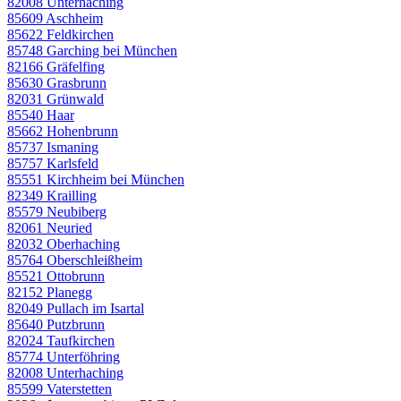
82008 Unterhaching
85609 Aschheim
85622 Feldkirchen
85748 Garching bei München
82166 Gräfelfing
85630 Grasbrunn
82031 Grünwald
85540 Haar
85662 Hohenbrunn
85737 Ismaning
85757 Karlsfeld
85551 Kirchheim bei München
82349 Krailling
85579 Neubiberg
82061 Neuried
82032 Oberhaching
85764 Oberschleißheim
85521 Ottobrunn
82152 Planegg
82049 Pullach im Isartal
85640 Putzbrunn
82024 Taufkirchen
85774 Unterföhring
82008 Unterhaching
85599 Vaterstetten