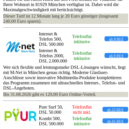
Ihren Wohnort in 81929 München verfügbar ist. Dabei wird die
Maximalgeschwindigkeit mit berücksichtigt.
Dieser Tarif ist 12 Monate lang je 20 Euro günstiger (insgesamt
240,00 Euro sparen).
Internet &
Telefonflat
Telefon 500,
ab 9,90 €
inklusive
DSL 500.000
Internet &
Telefonflat
Telefon 2000,
ab 9,90 €
inklusive
DSL 2.000.000
Wer sich flexible und leistungsstarke DSL-Lösungen wünscht, liegt
mit M-Net in München genau richtig. Moderne Glasfaser-
Anschlüsse sowie innovative Multimedia-Produkte komplettieren
das Programm zusammen mit ultraschnellen Internet-, Telefon- und
DSL-Angeboten.
Bis 31.08.2026 gibt es 120,00 Euro Online-Vorteil.
Pure Surf 50,
Telefonflat
ab 23,00 €
DSL 50.000
nicht inkl.
Kombi 500,
Telefonflat
ab 41,00 €
DSL 500.000
inklusive