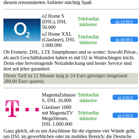
diesem renommierten Anbieter mächtig Spaß.
o2 Home S
Telefonflat
(DSL), DSL
ab 14,99 €
inklusive
50.000
o2 Home XXL
Telefonflat
(Glasfaser), DSL
ab 49,99 €
inklusive
1.000.000
Ob Festnetz, DSL, LTE Smartphones und so weiter: Sowohl Privat-,
als auch Geschäftskunden haben es mit O2 in Wutöschingen leicht.
Denn eine hervorragende Netzabdeckung und bester Service sind
dort seit jeher garantiert.
Dieser Tarif ist 12 Monate lang je 24 Euro günstiger (insgesamt
288,00 Euro sparen).
MagentaZuhause
Telefonflat
ab 9,95 €
S, DSL 16.000
inklusive
Glasfaser 1000
mit MagentaTV
Telefonflat
ab 9,95 €
MegaStream,
inklusive
DSL 1.000.000
Ganz gleich, ob es um Anschlüsse für die eigenen vier Wände geht,
um DSL im gewerblichen oder im mobilen Bereich: die Deutsche