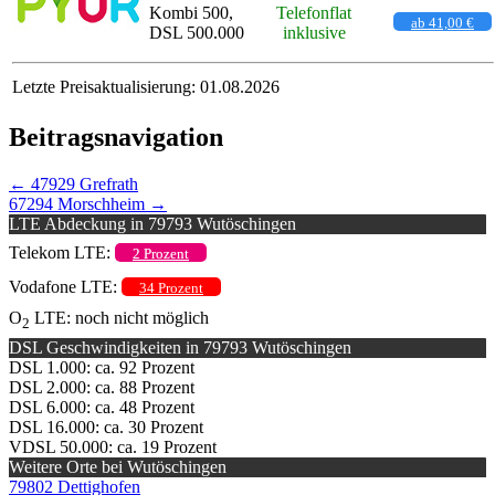
Kombi 500,
Telefonflat
ab 41,00 €
DSL 500.000
inklusive
Letzte Preisaktualisierung: 01.08.2026
Beitragsnavigation
←
47929 Grefrath
67294 Morschheim
→
LTE Abdeckung in 79793 Wutöschingen
Telekom LTE:
2 Prozent
Vodafone LTE:
34 Prozent
O
LTE: noch nicht möglich
2
DSL Geschwindigkeiten in 79793 Wutöschingen
DSL 1.000: ca. 92 Prozent
DSL 2.000: ca. 88 Prozent
DSL 6.000: ca. 48 Prozent
DSL 16.000: ca. 30 Prozent
VDSL 50.000: ca. 19 Prozent
Weitere Orte bei Wutöschingen
79802 Dettighofen