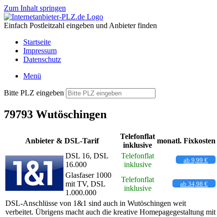
Zum Inhalt springen
Einfach Postleitzahl eingeben und Anbieter finden
Startseite
Impressum
Datenschutz
Menü
Bitte PLZ eingeben
79793 Wutöschingen
Telefonflat
Anbieter & DSL-Tarif
monatl. Fixkosten
inklusive
DSL 16, DSL
Telefonflat
ab 9,99 €
16.000
inklusive
Glasfaser 1000
Telefonflat
mit TV, DSL
ab 34,98 €
inklusive
1.000.000
DSL-Anschlüsse von 1&1 sind auch in Wutöschingen weit
verbeitet. Übrigens macht auch die kreative Homepagegestaltung mit