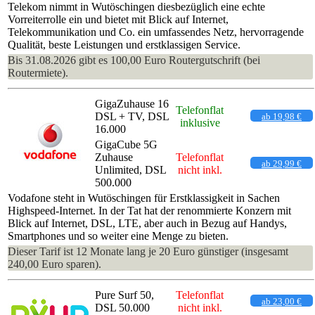
Telekom nimmt in Wutöschingen diesbezüglich eine echte
Vorreiterrolle ein und bietet mit Blick auf Internet,
Telekommunikation und Co. ein umfassendes Netz, hervorragende
Qualität, beste Leistungen und erstklassigen Service.
Bis 31.08.2026 gibt es 100,00 Euro Routergutschrift (bei
Routermiete).
GigaZuhause 16
Telefonflat
DSL + TV, DSL
ab 19,98 €
inklusive
16.000
GigaCube 5G
Zuhause
Telefonflat
ab 29,99 €
Unlimited, DSL
nicht inkl.
500.000
Vodafone steht in Wutöschingen für Erstklassigkeit in Sachen
Highspeed-Internet. In der Tat hat der renommierte Konzern mit
Blick auf Internet, DSL, LTE, aber auch in Bezug auf Handys,
Smartphones und so weiter eine Menge zu bieten.
Dieser Tarif ist 12 Monate lang je 20 Euro günstiger (insgesamt
240,00 Euro sparen).
Pure Surf 50,
Telefonflat
ab 23,00 €
DSL 50.000
nicht inkl.