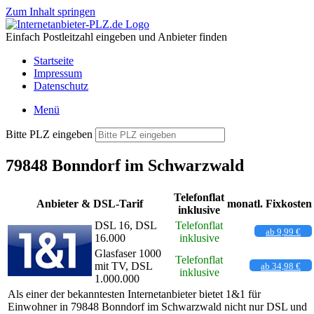
Zum Inhalt springen
Einfach Postleitzahl eingeben und Anbieter finden
Startseite
Impressum
Datenschutz
Menü
Bitte PLZ eingeben
79848 Bonndorf im Schwarzwald
Telefonflat
Anbieter & DSL-Tarif
monatl. Fixkosten
inklusive
DSL 16, DSL
Telefonflat
ab 9,99 €
16.000
inklusive
Glasfaser 1000
Telefonflat
mit TV, DSL
ab 34,98 €
inklusive
1.000.000
Als einer der bekanntesten Internetanbieter bietet 1&1 für
Einwohner in 79848 Bonndorf im Schwarzwald nicht nur DSL und