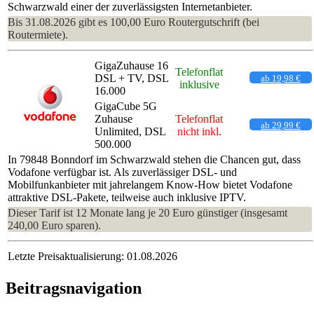
Schwarzwald einer der zuverlässigsten Internetanbieter.
Bis 31.08.2026 gibt es 100,00 Euro Routergutschrift (bei
Routermiete).
GigaZuhause 16
Telefonflat
DSL + TV, DSL
ab 19,98 €
inklusive
16.000
GigaCube 5G
Zuhause
Telefonflat
ab 29,99 €
Unlimited, DSL
nicht inkl.
500.000
In 79848 Bonndorf im Schwarzwald stehen die Chancen gut, dass
Vodafone verfügbar ist. Als zuverlässiger DSL- und
Mobilfunkanbieter mit jahrelangem Know-How bietet Vodafone
attraktive DSL-Pakete, teilweise auch inklusive IPTV.
Dieser Tarif ist 12 Monate lang je 20 Euro günstiger (insgesamt
240,00 Euro sparen).
Letzte Preisaktualisierung: 01.08.2026
Beitragsnavigation