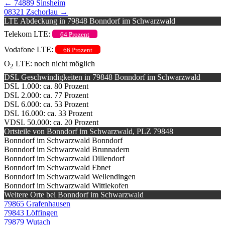
←
74889 Sinsheim
08321 Zschorlau
→
LTE Abdeckung in 79848 Bonndorf im Schwarzwald
Telekom LTE:
64 Prozent
Vodafone LTE:
66 Prozent
O
LTE: noch nicht möglich
2
DSL Geschwindigkeiten in 79848 Bonndorf im Schwarzwald
DSL 1.000: ca. 80 Prozent
DSL 2.000: ca. 77 Prozent
DSL 6.000: ca. 53 Prozent
DSL 16.000: ca. 33 Prozent
VDSL 50.000: ca. 20 Prozent
Ortsteile von Bonndorf im Schwarzwald, PLZ 79848
Bonndorf im Schwarzwald Bonndorf
Bonndorf im Schwarzwald Brunnadern
Bonndorf im Schwarzwald Dillendorf
Bonndorf im Schwarzwald Ebnet
Bonndorf im Schwarzwald Wellendingen
Bonndorf im Schwarzwald Wittlekofen
Weitere Orte bei Bonndorf im Schwarzwald
79865 Grafenhausen
79843 Löffingen
79879 Wutach