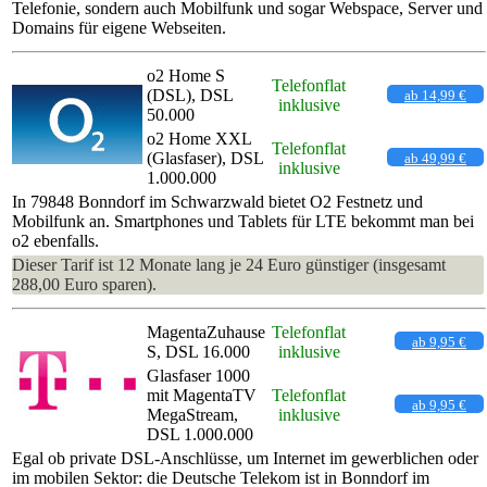
Telefonie, sondern auch Mobilfunk und sogar Webspace, Server und
Domains für eigene Webseiten.
o2 Home S
Telefonflat
(DSL), DSL
ab 14,99 €
inklusive
50.000
o2 Home XXL
Telefonflat
(Glasfaser), DSL
ab 49,99 €
inklusive
1.000.000
In 79848 Bonndorf im Schwarzwald bietet O2 Festnetz und
Mobilfunk an. Smartphones und Tablets für LTE bekommt man bei
o2 ebenfalls.
Dieser Tarif ist 12 Monate lang je 24 Euro günstiger (insgesamt
288,00 Euro sparen).
MagentaZuhause
Telefonflat
ab 9,95 €
S, DSL 16.000
inklusive
Glasfaser 1000
mit MagentaTV
Telefonflat
ab 9,95 €
MegaStream,
inklusive
DSL 1.000.000
Egal ob private DSL-Anschlüsse, um Internet im gewerblichen oder
im mobilen Sektor: die Deutsche Telekom ist in Bonndorf im