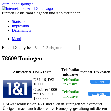
Zum Inhalt springen
Einfach Postleitzahl eingeben und Anbieter finden
Startseite
Impressum
Datenschutz
Menü
Bitte PLZ eingeben
78609 Tuningen
Telefonflat
Anbieter & DSL-Tarif
monatl. Fixkosten
inklusive
DSL 16, DSL
Telefonflat
ab 9,99 €
16.000
inklusive
Glasfaser 1000
Telefonflat
mit TV, DSL
ab 34,98 €
inklusive
1.000.000
DSL-Anschlüsse von 1&1 sind auch in Tuningen weit verbeitet.
Übrigens macht auch die kreative Homepagegestaltung mit diesem