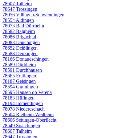
78607 Talheim
78647 Trossingen
78056 Villingen-Schwenningen
78554 Aldingen
78073 Bad Dürrheim
78582 Balgheim
78086 Brigachtal
78083 Dauchingen
78652 Deißlingen
78588 Denkingen
78166 Donaueschingen
78589 Dürbheim
78591 Durchhausen
78665 Frittlingen
78187 Geisingen
78594 Gunningen
78595 Hausen ob Verena
78183 Hüfingen
78194 Immendingen
78078 Niedereschach
78604 Rietheim-Weilheim
78606 Seitingen-Oberflacht
78549 Spaichingen
78607 Talheim
78647 Trossingen