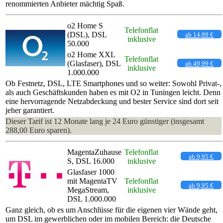
renommierten Anbieter mächtig Spaß.
o2 Home S
Telefonflat
(DSL), DSL
ab 14,99 €
inklusive
50.000
o2 Home XXL
Telefonflat
(Glasfaser), DSL
ab 49,99 €
inklusive
1.000.000
Ob Festnetz, DSL, LTE Smartphones und so weiter: Sowohl Privat-,
als auch Geschäftskunden haben es mit O2 in Tuningen leicht. Denn
eine hervorragende Netzabdeckung und bester Service sind dort seit
jeher garantiert.
Dieser Tarif ist 12 Monate lang je 24 Euro günstiger (insgesamt
288,00 Euro sparen).
MagentaZuhause
Telefonflat
ab 9,95 €
S, DSL 16.000
inklusive
Glasfaser 1000
mit MagentaTV
Telefonflat
ab 9,95 €
MegaStream,
inklusive
DSL 1.000.000
Ganz gleich, ob es um Anschlüsse für die eigenen vier Wände geht,
um DSL im gewerblichen oder im mobilen Bereich: die Deutsche