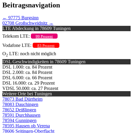
Beitragsnavigation
←
97775 Burgsinn
02708 Großschweidnitz
→
LTE Abdeckung in 78609 Tuningen
Telekom LTE:
99 Prozent
Vodafone LTE:
83 Prozent
O
LTE: noch nicht möglich
2
DSL Geschwindigkeiten in 78609 Tuningen
DSL 1.000: ca. 84 Prozent
DSL 2.000: ca. 84 Prozent
DSL 6.000: ca. 66 Prozent
DSL 16.000: ca. 29 Prozent
VDSL 50.000: ca. 27 Prozent
Weitere Orte bei Tuningen
78073 Bad Dürrheim
78083 Dauchingen
78652 Deißlingen
78591 Durchhausen
78594 Gunningen
78595 Hausen ob Verena
78606 Seitingen-Oberflacht