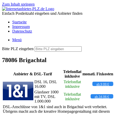
Zum Inhalt springen
Einfach Postleitzahl eingeben und Anbieter finden
Startseite
Impressum
Datenschutz
Menü
Bitte PLZ eingeben
78086 Brigachtal
Telefonflat
Anbieter & DSL-Tarif
monatl. Fixkosten
inklusive
DSL 16, DSL
Telefonflat
ab 9,99 €
16.000
inklusive
Glasfaser 1000
Telefonflat
mit TV, DSL
ab 34,98 €
inklusive
1.000.000
DSL-Anschlüsse von 1&1 sind auch in Brigachtal weit verbeitet.
Übrigens macht auch die kreative Homepagegestaltung mit diesem