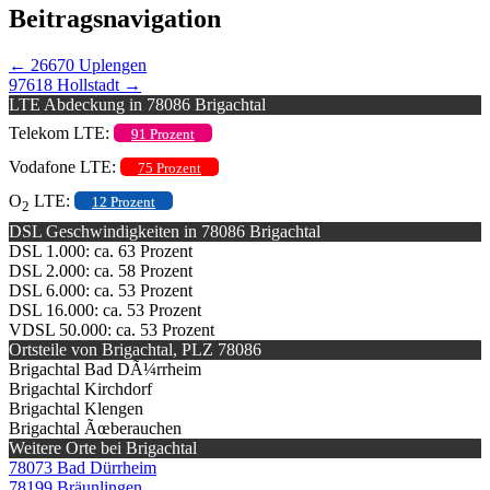
Beitragsnavigation
←
26670 Uplengen
97618 Hollstadt
→
LTE Abdeckung in 78086 Brigachtal
Telekom LTE:
91 Prozent
Vodafone LTE:
75 Prozent
O
LTE:
12 Prozent
2
DSL Geschwindigkeiten in 78086 Brigachtal
DSL 1.000: ca. 63 Prozent
DSL 2.000: ca. 58 Prozent
DSL 6.000: ca. 53 Prozent
DSL 16.000: ca. 53 Prozent
VDSL 50.000: ca. 53 Prozent
Ortsteile von Brigachtal, PLZ 78086
Brigachtal Bad DÃ¼rrheim
Brigachtal Kirchdorf
Brigachtal Klengen
Brigachtal Ãœberauchen
Weitere Orte bei Brigachtal
78073 Bad Dürrheim
78199 Bräunlingen