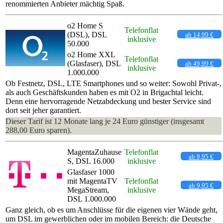
renommierten Anbieter mächtig Spaß.
o2 Home S
Telefonflat
(DSL), DSL
ab 14,99 €
inklusive
50.000
o2 Home XXL
Telefonflat
(Glasfaser), DSL
ab 49,99 €
inklusive
1.000.000
Ob Festnetz, DSL, LTE Smartphones und so weiter: Sowohl Privat-,
als auch Geschäftskunden haben es mit O2 in Brigachtal leicht.
Denn eine hervorragende Netzabdeckung und bester Service sind
dort seit jeher garantiert.
Dieser Tarif ist 12 Monate lang je 24 Euro günstiger (insgesamt
288,00 Euro sparen).
MagentaZuhause
Telefonflat
ab 9,95 €
S, DSL 16.000
inklusive
Glasfaser 1000
mit MagentaTV
Telefonflat
ab 9,95 €
MegaStream,
inklusive
DSL 1.000.000
Ganz gleich, ob es um Anschlüsse für die eigenen vier Wände geht,
um DSL im gewerblichen oder im mobilen Bereich: die Deutsche