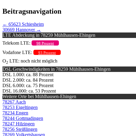
Beitragsnavigation
←
65623 Schiesheim
30669 Hannover
→
LTE Abdeckung in 78259 Mühlhausen-Ehingen
Telekom LTE:
98 Prozent
Vodafone LTE:
93 Prozent
O
LTE: noch nicht möglich
2
DSL Geschwindigkeiten in 78259 Mühlhausen-Ehingen
DSL 1.000: ca. 88 Prozent
DSL 2.000: ca. 84 Prozent
DSL 6.000: ca. 75 Prozent
DSL 16.000: ca. 53 Prozent
Weitere Orte bei Mühlhausen-Ehingen
78267 Aach
78253 Eigeltingen
78234 Engen
78244 Gottmadingen
78247 Hilzingen
78256 Steißlingen
78269 Volkertshausen