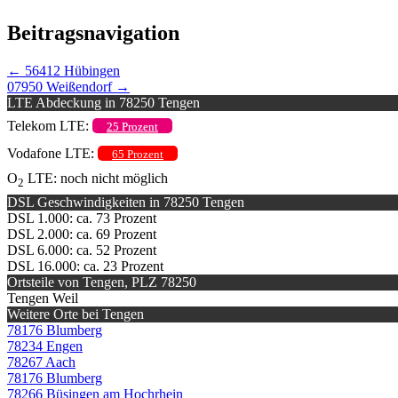
Beitragsnavigation
←
56412 Hübingen
07950 Weißendorf
→
LTE Abdeckung in 78250 Tengen
Telekom LTE:
25 Prozent
Vodafone LTE:
65 Prozent
O
LTE: noch nicht möglich
2
DSL Geschwindigkeiten in 78250 Tengen
DSL 1.000: ca. 73 Prozent
DSL 2.000: ca. 69 Prozent
DSL 6.000: ca. 52 Prozent
DSL 16.000: ca. 23 Prozent
Ortsteile von Tengen, PLZ 78250
Tengen Weil
Weitere Orte bei Tengen
78176 Blumberg
78234 Engen
78267 Aach
78176 Blumberg
78266 Büsingen am Hochrhein