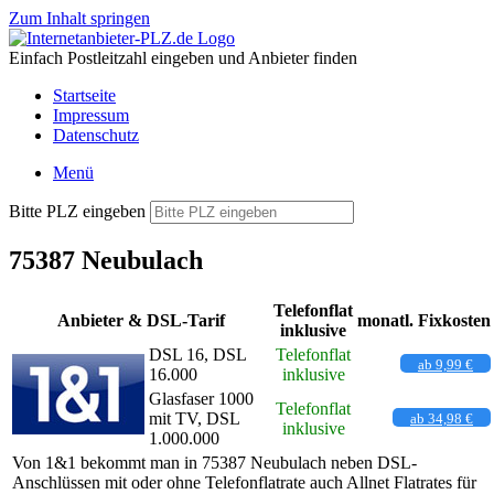
Zum Inhalt springen
Einfach Postleitzahl eingeben und Anbieter finden
Startseite
Impressum
Datenschutz
Menü
Bitte PLZ eingeben
75387 Neubulach
Telefonflat
Anbieter & DSL-Tarif
monatl. Fixkosten
inklusive
DSL 16, DSL
Telefonflat
ab 9,99 €
16.000
inklusive
Glasfaser 1000
Telefonflat
mit TV, DSL
ab 34,98 €
inklusive
1.000.000
Von 1&1 bekommt man in 75387 Neubulach neben DSL-
Anschlüssen mit oder ohne Telefonflatrate auch Allnet Flatrates für