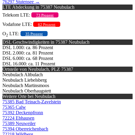
76297 Stutensee
→
LTE Abdeckung in 75387 Neubulach
Telekom LTE:
73 Prozent
Vodafone LTE:
62 Prozent
O
LTE:
35 Prozent
2
DSL Geschwindigkeiten in 75387 Neubulach
DSL 1.000: ca. 86 Prozent
DSL 2.000: ca. 81 Prozent
DSL 6.000: ca. 68 Prozent
DSL 16.000: ca. 11 Prozent
Ortsteile von Neubulach, PLZ 75387
Neubulach Altbulach
Neubulach Liebelsberg
Neubulach Martinsmoos
Neubulach Oberhaugstett
Weitere Orte bei Neubulach
75385 Bad Teinach-Zavelstein
75365 Calw
75392 Deckenpfronn
72224 Ebhausen
75389 Neuweiler
75394 Oberreichenbach
72218 Wildberg