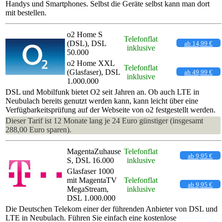
Handys und Smartphones. Selbst die Geräte selbst kann man dort
mit bestellen.
o2 Home S
Telefonflat
(DSL), DSL
ab 14,99 €
inklusive
50.000
o2 Home XXL
Telefonflat
(Glasfaser), DSL
ab 49,99 €
inklusive
1.000.000
DSL und Mobilfunk bietet O2 seit Jahren an. Ob auch LTE in
Neubulach bereits genutzt werden kann, kann leicht über eine
Verfügbarkeitsprüfung auf der Webseite von o2 festgestellt werden.
Dieser Tarif ist 12 Monate lang je 24 Euro günstiger (insgesamt
288,00 Euro sparen).
MagentaZuhause
Telefonflat
ab 9,95 €
S, DSL 16.000
inklusive
Glasfaser 1000
mit MagentaTV
Telefonflat
ab 9,95 €
MegaStream,
inklusive
DSL 1.000.000
Die Deutschen Telekom einer der führenden Anbieter von DSL und
LTE in Neubulach. Führen Sie einfach eine kostenlose