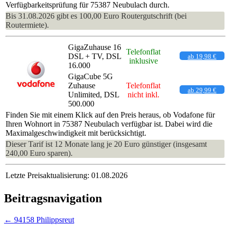
Verfügbarkeitsprüfung für 75387 Neubulach durch.
Bis 31.08.2026 gibt es 100,00 Euro Routergutschrift (bei
Routermiete).
GigaZuhause 16
Telefonflat
DSL + TV, DSL
ab 19,98 €
inklusive
16.000
GigaCube 5G
Zuhause
Telefonflat
ab 29,99 €
Unlimited, DSL
nicht inkl.
500.000
Finden Sie mit einem Klick auf den Preis heraus, ob Vodafone für
Ihren Wohnort in 75387 Neubulach verfügbar ist. Dabei wird die
Maximalgeschwindigkeit mit berücksichtigt.
Dieser Tarif ist 12 Monate lang je 20 Euro günstiger (insgesamt
240,00 Euro sparen).
Letzte Preisaktualisierung: 01.08.2026
Beitragsnavigation
←
94158 Philippsreut