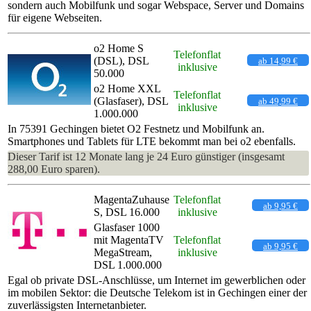
sondern auch Mobilfunk und sogar Webspace, Server und Domains
für eigene Webseiten.
o2 Home S
Telefonflat
(DSL), DSL
ab 14,99 €
inklusive
50.000
o2 Home XXL
Telefonflat
(Glasfaser), DSL
ab 49,99 €
inklusive
1.000.000
In 75391 Gechingen bietet O2 Festnetz und Mobilfunk an.
Smartphones und Tablets für LTE bekommt man bei o2 ebenfalls.
Dieser Tarif ist 12 Monate lang je 24 Euro günstiger (insgesamt
288,00 Euro sparen).
MagentaZuhause
Telefonflat
ab 9,95 €
S, DSL 16.000
inklusive
Glasfaser 1000
mit MagentaTV
Telefonflat
ab 9,95 €
MegaStream,
inklusive
DSL 1.000.000
Egal ob private DSL-Anschlüsse, um Internet im gewerblichen oder
im mobilen Sektor: die Deutsche Telekom ist in Gechingen einer der
zuverlässigsten Internetanbieter.