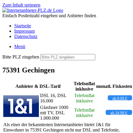
Zum Inhalt springen
Einfach Postleitzahl eingeben und Anbieter finden
Startseite
Impressum
Datenschutz
Menü
Bitte PLZ eingeben
75391 Gechingen
Telefonflat
Anbieter & DSL-Tarif
monatl. Fixkosten
inklusive
DSL 16, DSL
Telefonflat
ab 9,99 €
16.000
inklusive
Glasfaser 1000
Telefonflat
mit TV, DSL
ab 34,98 €
inklusive
1.000.000
Als einer der bekanntesten Internetanbieter bietet 1&1 für
Einwohner in 75391 Gechingen nicht nur DSL und Telefonie,