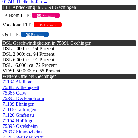
91741 Theilenhofen
→
LTE Abdeckung in 75391 Gechingen
Telekom LTE:
89 Prozent
Vodafone LTE:
85 Prozent
O
LTE:
50 Prozent
2
DSL Geschwindigkeiten in 75391 Gechingen
DSL 1.000: ca. 94 Prozent
DSL 2.000: ca. 94 Prozent
DSL 6.000: ca. 91 Prozent
DSL 16.000: ca. 72 Prozent
VDSL 50.000: ca. 55 Prozent
Weitere Orte bei Gechingen
71134 Aidlingen
75382 Althengstett
75365 Calw
75392 Deckenpfronn
71139 Ehningen
71116 Gärtringen
71120 Grafenau
71154 Nufringen
75395 Ostelsheim
75397 Simmozheim
71263 Weil der Stadt