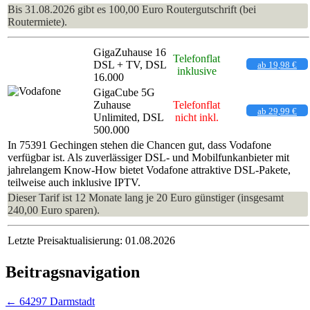
Bis 31.08.2026 gibt es 100,00 Euro Routergutschrift (bei
Routermiete).
GigaZuhause 16
Telefonflat
DSL + TV, DSL
ab 19,98 €
inklusive
16.000
GigaCube 5G
Zuhause
Telefonflat
ab 29,99 €
Unlimited, DSL
nicht inkl.
500.000
In 75391 Gechingen stehen die Chancen gut, dass Vodafone
verfügbar ist. Als zuverlässiger DSL- und Mobilfunkanbieter mit
jahrelangem Know-How bietet Vodafone attraktive DSL-Pakete,
teilweise auch inklusive IPTV.
Dieser Tarif ist 12 Monate lang je 20 Euro günstiger (insgesamt
240,00 Euro sparen).
Letzte Preisaktualisierung: 01.08.2026
Beitragsnavigation
←
64297 Darmstadt