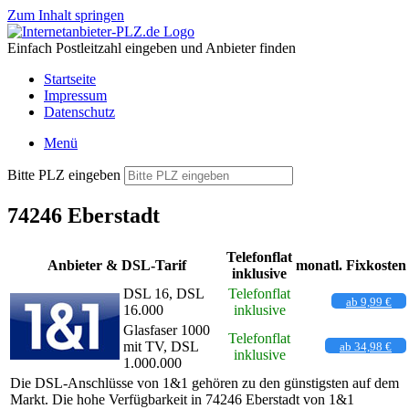
Zum Inhalt springen
Einfach Postleitzahl eingeben und Anbieter finden
Startseite
Impressum
Datenschutz
Menü
Bitte PLZ eingeben
74246 Eberstadt
Telefonflat
Anbieter & DSL-Tarif
monatl. Fixkosten
inklusive
DSL 16, DSL
Telefonflat
ab 9,99 €
16.000
inklusive
Glasfaser 1000
Telefonflat
mit TV, DSL
ab 34,98 €
inklusive
1.000.000
Die DSL-Anschlüsse von 1&1 gehören zu den günstigsten auf dem
Markt. Die hohe Verfügbarkeit in 74246 Eberstadt von 1&1