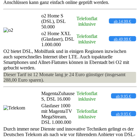
Anschlüssen kann ganz einfach online geprüft werden.
o2 Home S
Telefonflat
(DSL), DSL
ab 14,99 €
inklusive
50.000
o2 Home XXL
Telefonflat
(Glasfaser), DSL
ab 49,99 €
inklusive
1.000.000
O2 bietet DSL, Mobilfunk und in einigen Regionen inzwischen
auch superschnelles Internet über LTE. Auch topaktuelle
Smartphones und Allnet-Flatrates können in Eberstadt bei O2 mit
gebucht werden.
Dieser Tarif ist 12 Monate lang je 24 Euro günstiger (insgesamt
288,00 Euro sparen).
MagentaZuhause
Telefonflat
ab 9,95 €
S, DSL 16.000
inklusive
Glasfaser 1000
mit MagentaTV
Telefonflat
ab 9,95 €
MegaStream,
inklusive
DSL 1.000.000
Durch immer neue Dienste und innovative Techniken gelingt es der
Deutschen Telekom als nach wie vor führendem Anbieter von DSL-