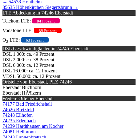
←
54538 Hontheim
85635 Höhenkirchen-Siegertsbrunn
→
LTE Abdeckung in 74246 Eberstadt
Telekom LTE:
94 Prozent
Vodafone LTE:
89 Prozent
O
LTE:
63 Prozent
2
DSL Geschwindigkeiten in 74246 Eberstadt
DSL 1.000: ca. 49 Prozent
DSL 2.000: ca. 38 Prozent
DSL 6.000: ca. 12 Prozent
DSL 16.000: ca. 12 Prozent
VDSL 50.000: ca. 12 Prozent
Ortsteile von Eberstadt, PLZ 74246
Eberstadt Buchhorn
Eberstadt HÃ¶lzern
Weitere Orte bei Eberstadt
74177 Bad Friedrichshall
74626 Bretzfeld
74248 Ellhofen
74235 Erlenbach
74239 Hardthausen am Kocher
74081 Heilbronn
74243 Langenbrettach