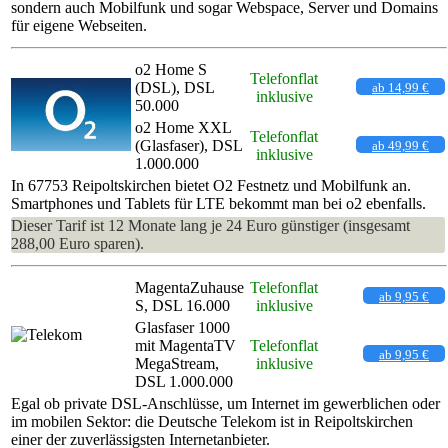
sondern auch Mobilfunk und sogar Webspace, Server und Domains
für eigene Webseiten.
o2 Home S
Telefonflat
(DSL), DSL
ab 14,99 €
inklusive
50.000
o2 Home XXL
Telefonflat
(Glasfaser), DSL
ab 49,99 €
inklusive
1.000.000
In 67753 Reipoltskirchen bietet O2 Festnetz und Mobilfunk an.
Smartphones und Tablets für LTE bekommt man bei o2 ebenfalls.
Dieser Tarif ist 12 Monate lang je 24 Euro günstiger (insgesamt
288,00 Euro sparen).
MagentaZuhause
Telefonflat
ab 9,95 €
S, DSL 16.000
inklusive
Glasfaser 1000
mit MagentaTV
Telefonflat
ab 9,95 €
MegaStream,
inklusive
DSL 1.000.000
Egal ob private DSL-Anschlüsse, um Internet im gewerblichen oder
im mobilen Sektor: die Deutsche Telekom ist in Reipoltskirchen
einer der zuverlässigsten Internetanbieter.