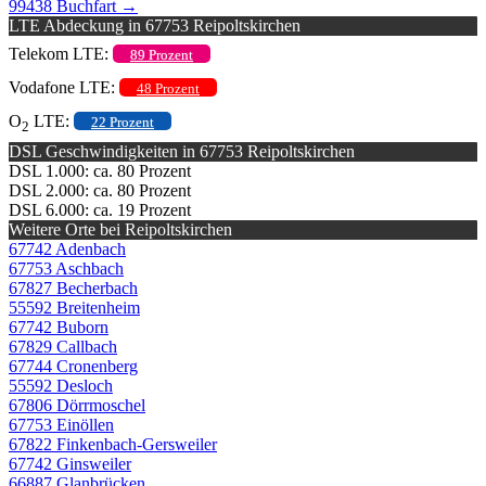
99438 Buchfart
→
LTE Abdeckung in 67753 Reipoltskirchen
Telekom LTE:
89 Prozent
Vodafone LTE:
48 Prozent
O
LTE:
22 Prozent
2
DSL Geschwindigkeiten in 67753 Reipoltskirchen
DSL 1.000: ca. 80 Prozent
DSL 2.000: ca. 80 Prozent
DSL 6.000: ca. 19 Prozent
Weitere Orte bei Reipoltskirchen
67742 Adenbach
67753 Aschbach
67827 Becherbach
55592 Breitenheim
67742 Buborn
67829 Callbach
67744 Cronenberg
55592 Desloch
67806 Dörrmoschel
67753 Einöllen
67822 Finkenbach-Gersweiler
67742 Ginsweiler
66887 Glanbrücken