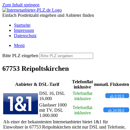
Zum Inhalt springen
Einfach Postleitzahl eingeben und Anbieter finden
Startseite
Impressum
Datenschutz
Menü
Bitte PLZ eingeben
67753 Reipoltskirchen
Telefonflat
Anbieter & DSL-Tarif
monatl. Fixkosten
inklusive
DSL 16, DSL
Telefonflat
ab 9,99 €
16.000
inklusive
Glasfaser 1000
Telefonflat
mit TV, DSL
ab 34,98 €
inklusive
1.000.000
Als einer der bekanntesten Internetanbieter bietet 1&1 für
Einwohner in 67753 Reipoltskirchen nicht nur DSL und Telefonie,