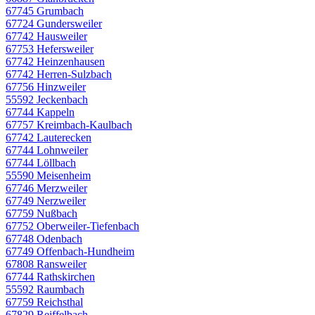
67745 Grumbach
67724 Gundersweiler
67742 Hausweiler
67753 Hefersweiler
67742 Heinzenhausen
67742 Herren-Sulzbach
67756 Hinzweiler
55592 Jeckenbach
67744 Kappeln
67757 Kreimbach-Kaulbach
67742 Lauterecken
67744 Lohnweiler
67744 Löllbach
55590 Meisenheim
67746 Merzweiler
67749 Nerzweiler
67759 Nußbach
67752 Oberweiler-Tiefenbach
67748 Odenbach
67749 Offenbach-Hundheim
67808 Ransweiler
67744 Rathskirchen
55592 Raumbach
67759 Reichsthal
67829 Reiffelbach