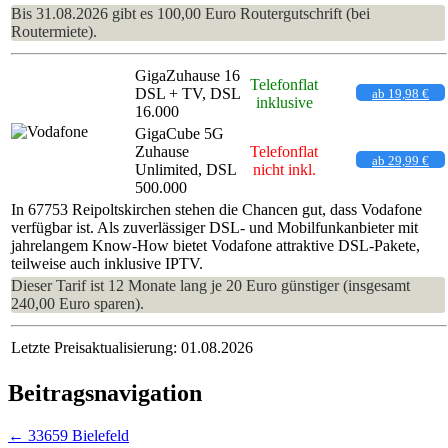
Bis 31.08.2026 gibt es 100,00 Euro Routergutschrift (bei
Routermiete).
GigaZuhause 16
Telefonflat
DSL + TV, DSL
ab 19,98 €
inklusive
16.000
GigaCube 5G
Zuhause
Telefonflat
ab 29,99 €
Unlimited, DSL
nicht inkl.
500.000
In 67753 Reipoltskirchen stehen die Chancen gut, dass Vodafone
verfügbar ist. Als zuverlässiger DSL- und Mobilfunkanbieter mit
jahrelangem Know-How bietet Vodafone attraktive DSL-Pakete,
teilweise auch inklusive IPTV.
Dieser Tarif ist 12 Monate lang je 20 Euro günstiger (insgesamt
240,00 Euro sparen).
Letzte Preisaktualisierung: 01.08.2026
Beitragsnavigation
←
33659 Bielefeld