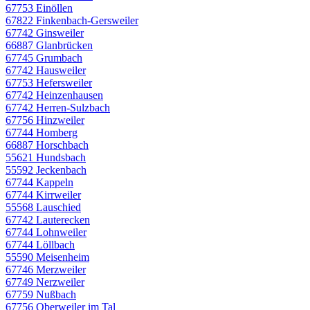
67753 Einöllen
67822 Finkenbach-Gersweiler
67742 Ginsweiler
66887 Glanbrücken
67745 Grumbach
67742 Hausweiler
67753 Hefersweiler
67742 Heinzenhausen
67742 Herren-Sulzbach
67756 Hinzweiler
67744 Homberg
66887 Horschbach
55621 Hundsbach
55592 Jeckenbach
67744 Kappeln
67744 Kirrweiler
55568 Lauschied
67742 Lauterecken
67744 Lohnweiler
67744 Löllbach
55590 Meisenheim
67746 Merzweiler
67749 Nerzweiler
67759 Nußbach
67756 Oberweiler im Tal