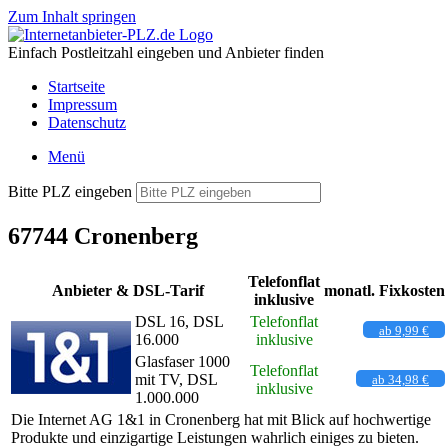
Zum Inhalt springen
Einfach Postleitzahl eingeben und Anbieter finden
Startseite
Impressum
Datenschutz
Menü
Bitte PLZ eingeben
67744 Cronenberg
Telefonflat
Anbieter & DSL-Tarif
monatl. Fixkosten
inklusive
DSL 16, DSL
Telefonflat
ab 9,99 €
16.000
inklusive
Glasfaser 1000
Telefonflat
mit TV, DSL
ab 34,98 €
inklusive
1.000.000
Die Internet AG 1&1 in Cronenberg hat mit Blick auf hochwertige
Produkte und einzigartige Leistungen wahrlich einiges zu bieten.