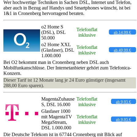
Wer hochwertige Techniken in Sachen DSL, Internet und Telefon,
aber auch in Bezug auf Handys und Smartphones wünscht, ist bei
1&1 in Cronenberg hervorragend beraten.
o2 Home S
Telefonflat
(DSL), DSL
ab 14,99 €
inklusive
50.000
o2 Home XXL
Telefonflat
(Glasfaser), DSL
ab 49,99 €
inklusive
1.000.000
Bei O2 bekommt man in Cronenberg neben DSL auch
Mobilfunkanschlüsse. Der Internetanbieter gehört zum Telefonica-
Konzern.
Dieser Tarif ist 12 Monate lang je 24 Euro günstiger (insgesamt
288,00 Euro sparen).
MagentaZuhause
Telefonflat
ab 9,95 €
S, DSL 16.000
inklusive
Glasfaser 1000
mit MagentaTV
Telefonflat
ab 9,95 €
MegaStream,
inklusive
DSL 1.000.000
Die Deutsche Telekom ist in 67744 Cronenberg mit Blick auf