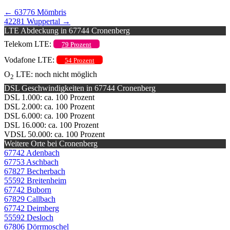
←
63776 Mömbris
42281 Wuppertal
→
LTE Abdeckung in 67744 Cronenberg
Telekom LTE:
79 Prozent
Vodafone LTE:
54 Prozent
O
LTE: noch nicht möglich
2
DSL Geschwindigkeiten in 67744 Cronenberg
DSL 1.000: ca. 100 Prozent
DSL 2.000: ca. 100 Prozent
DSL 6.000: ca. 100 Prozent
DSL 16.000: ca. 100 Prozent
VDSL 50.000: ca. 100 Prozent
Weitere Orte bei Cronenberg
67742 Adenbach
67753 Aschbach
67827 Becherbach
55592 Breitenheim
67742 Buborn
67829 Callbach
67742 Deimberg
55592 Desloch
67806 Dörrmoschel