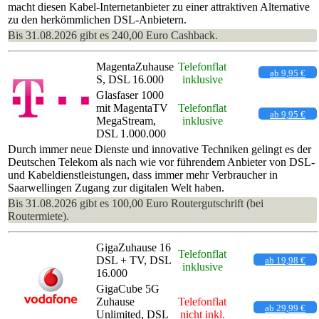
macht diesen Kabel-Internetanbieter zu einer attraktiven Alternative
zu den herkömmlichen DSL-Anbietern.
Bis 31.08.2026 gibt es 240,00 Euro Cashback.
MagentaZuhause
Telefonflat
ab 9,95 €
S, DSL 16.000
inklusive
Glasfaser 1000
mit MagentaTV
Telefonflat
ab 9,95 €
MegaStream,
inklusive
DSL 1.000.000
Durch immer neue Dienste und innovative Techniken gelingt es der
Deutschen Telekom als nach wie vor führendem Anbieter von DSL-
und Kabeldienstleistungen, dass immer mehr Verbraucher in
Saarwellingen Zugang zur digitalen Welt haben.
Bis 31.08.2026 gibt es 100,00 Euro Routergutschrift (bei
Routermiete).
GigaZuhause 16
Telefonflat
DSL + TV, DSL
ab 19,98 €
inklusive
16.000
GigaCube 5G
Zuhause
Telefonflat
ab 29,99 €
Unlimited, DSL
nicht inkl.