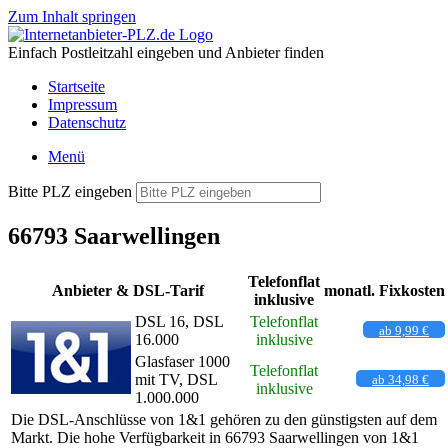
Zum Inhalt springen
Einfach Postleitzahl eingeben und Anbieter finden
Startseite
Impressum
Datenschutz
Menü
Bitte PLZ eingeben
66793 Saarwellingen
Telefonflat
Anbieter & DSL-Tarif
monatl. Fixkosten
inklusive
DSL 16, DSL
Telefonflat
ab 9,99 €
16.000
inklusive
Glasfaser 1000
Telefonflat
mit TV, DSL
ab 34,98 €
inklusive
1.000.000
Die DSL-Anschlüsse von 1&1 gehören zu den günstigsten auf dem
Markt. Die hohe Verfügbarkeit in 66793 Saarwellingen von 1&1