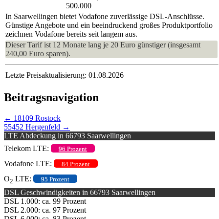
500.000
In Saarwellingen bietet Vodafone zuverlässige DSL-Anschlüsse.
Günstige Angebote und ein beeindruckend großes Produktportfolio
zeichnen Vodafone bereits seit langem aus.
Dieser Tarif ist 12 Monate lang je 20 Euro günstiger (insgesamt
240,00 Euro sparen).
Letzte Preisaktualisierung: 01.08.2026
Beitragsnavigation
←
18109 Rostock
55452 Hergenfeld
→
LTE Abdeckung in 66793 Saarwellingen
Telekom LTE:
96 Prozent
Vodafone LTE:
84 Prozent
O
LTE:
95 Prozent
2
DSL Geschwindigkeiten in 66793 Saarwellingen
DSL 1.000: ca. 99 Prozent
DSL 2.000: ca. 97 Prozent
DSL 6.000: ca. 83 Prozent