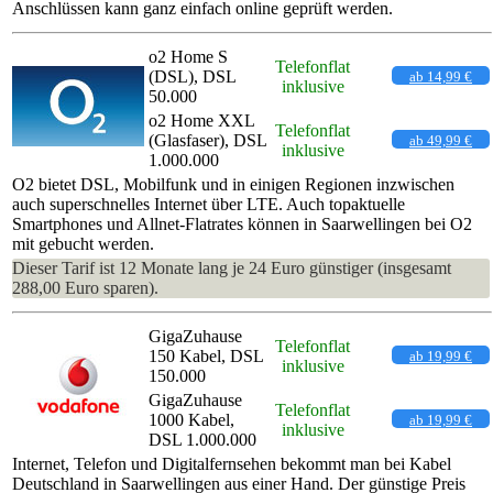
Anschlüssen kann ganz einfach online geprüft werden.
o2 Home S
Telefonflat
(DSL), DSL
ab 14,99 €
inklusive
50.000
o2 Home XXL
Telefonflat
(Glasfaser), DSL
ab 49,99 €
inklusive
1.000.000
O2 bietet DSL, Mobilfunk und in einigen Regionen inzwischen
auch superschnelles Internet über LTE. Auch topaktuelle
Smartphones und Allnet-Flatrates können in Saarwellingen bei O2
mit gebucht werden.
Dieser Tarif ist 12 Monate lang je 24 Euro günstiger (insgesamt
288,00 Euro sparen).
GigaZuhause
Telefonflat
150 Kabel, DSL
ab 19,99 €
inklusive
150.000
GigaZuhause
Telefonflat
1000 Kabel,
ab 19,99 €
inklusive
DSL 1.000.000
Internet, Telefon und Digitalfernsehen bekommt man bei Kabel
Deutschland in Saarwellingen aus einer Hand. Der günstige Preis