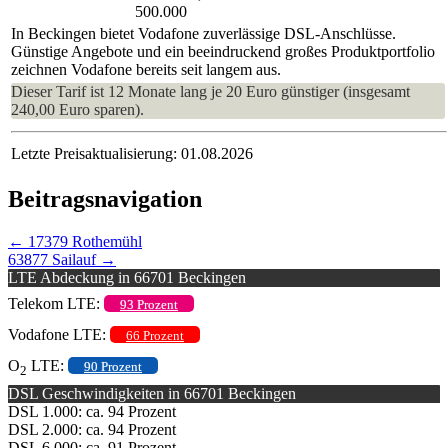
500.000
In Beckingen bietet Vodafone zuverlässige DSL-Anschlüsse.
Günstige Angebote und ein beeindruckend großes Produktportfolio
zeichnen Vodafone bereits seit langem aus.
Dieser Tarif ist 12 Monate lang je 20 Euro günstiger (insgesamt
240,00 Euro sparen).
Letzte Preisaktualisierung: 01.08.2026
Beitragsnavigation
←
17379 Rothemühl
63877 Sailauf
→
LTE Abdeckung in 66701 Beckingen
Telekom LTE:
93 Prozent
Vodafone LTE:
66 Prozent
O
LTE:
90 Prozent
2
DSL Geschwindigkeiten in 66701 Beckingen
DSL 1.000: ca. 94 Prozent
DSL 2.000: ca. 94 Prozent
DSL 6.000: ca. 91 Prozent