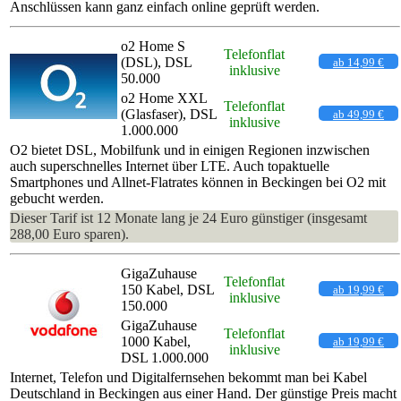
Anschlüssen kann ganz einfach online geprüft werden.
o2 Home S
Telefonflat
(DSL), DSL
ab 14,99 €
inklusive
50.000
o2 Home XXL
Telefonflat
(Glasfaser), DSL
ab 49,99 €
inklusive
1.000.000
O2 bietet DSL, Mobilfunk und in einigen Regionen inzwischen
auch superschnelles Internet über LTE. Auch topaktuelle
Smartphones und Allnet-Flatrates können in Beckingen bei O2 mit
gebucht werden.
Dieser Tarif ist 12 Monate lang je 24 Euro günstiger (insgesamt
288,00 Euro sparen).
GigaZuhause
Telefonflat
150 Kabel, DSL
ab 19,99 €
inklusive
150.000
GigaZuhause
Telefonflat
1000 Kabel,
ab 19,99 €
inklusive
DSL 1.000.000
Internet, Telefon und Digitalfernsehen bekommt man bei Kabel
Deutschland in Beckingen aus einer Hand. Der günstige Preis macht