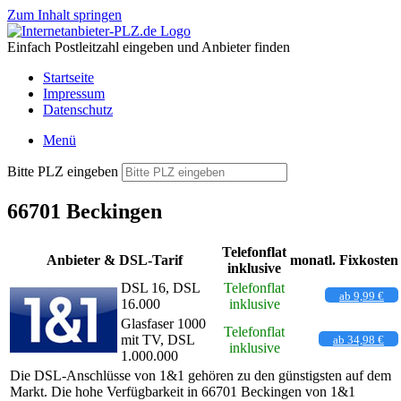
Zum Inhalt springen
Einfach Postleitzahl eingeben und Anbieter finden
Startseite
Impressum
Datenschutz
Menü
Bitte PLZ eingeben
66701 Beckingen
Telefonflat
Anbieter & DSL-Tarif
monatl. Fixkosten
inklusive
DSL 16, DSL
Telefonflat
ab 9,99 €
16.000
inklusive
Glasfaser 1000
Telefonflat
mit TV, DSL
ab 34,98 €
inklusive
1.000.000
Die DSL-Anschlüsse von 1&1 gehören zu den günstigsten auf dem
Markt. Die hohe Verfügbarkeit in 66701 Beckingen von 1&1