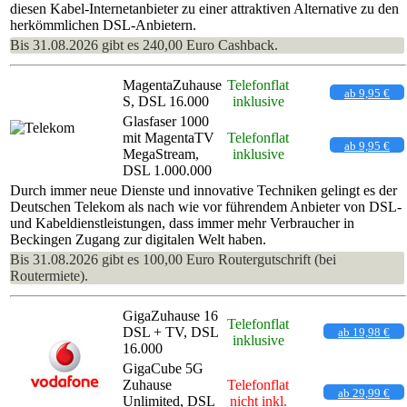
diesen Kabel-Internetanbieter zu einer attraktiven Alternative zu den
herkömmlichen DSL-Anbietern.
Bis 31.08.2026 gibt es 240,00 Euro Cashback.
MagentaZuhause
Telefonflat
ab 9,95 €
S, DSL 16.000
inklusive
Glasfaser 1000
mit MagentaTV
Telefonflat
ab 9,95 €
MegaStream,
inklusive
DSL 1.000.000
Durch immer neue Dienste und innovative Techniken gelingt es der
Deutschen Telekom als nach wie vor führendem Anbieter von DSL-
und Kabeldienstleistungen, dass immer mehr Verbraucher in
Beckingen Zugang zur digitalen Welt haben.
Bis 31.08.2026 gibt es 100,00 Euro Routergutschrift (bei
Routermiete).
GigaZuhause 16
Telefonflat
DSL + TV, DSL
ab 19,98 €
inklusive
16.000
GigaCube 5G
Zuhause
Telefonflat
ab 29,99 €
Unlimited, DSL
nicht inkl.