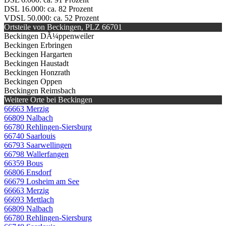
DSL 16.000: ca. 82 Prozent
VDSL 50.000: ca. 52 Prozent
Ortsteile von Beckingen, PLZ 66701
Beckingen DÃ¼ppenweiler
Beckingen Erbringen
Beckingen Hargarten
Beckingen Haustadt
Beckingen Honzrath
Beckingen Oppen
Beckingen Reimsbach
Weitere Orte bei Beckingen
66663 Merzig
66809 Nalbach
66780 Rehlingen-Siersburg
66740 Saarlouis
66793 Saarwellingen
66798 Wallerfangen
66359 Bous
66806 Ensdorf
66679 Losheim am See
66663 Merzig
66693 Mettlach
66809 Nalbach
66780 Rehlingen-Siersburg