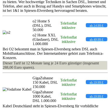
zu bieten. Wer hochwertige Techniken in Sachen DSL, Internet und
Telefon, aber auch in Bezug auf Handys und Smartphones wünscht,
ist bei 1&1 in Spiesen-Elversberg hervorragend beraten.
o2 Home S
Telefonflat
(DSL), DSL
ab 14,99 €
inklusive
50.000
o2 Home XXL
Telefonflat
(Glasfaser), DSL
ab 49,99 €
inklusive
1.000.000
Bei O2 bekommt man in Spiesen-Elversberg neben DSL auch
Mobilfunkanschlüsse. Der Internetanbieter gehört zum Telefonica-
Konzern.
Dieser Tarif ist 12 Monate lang je 24 Euro günstiger (insgesamt
288,00 Euro sparen).
GigaZuhause
Telefonflat
150 Kabel, DSL
ab 19,99 €
inklusive
150.000
GigaZuhause
Telefonflat
1000 Kabel,
ab 19,99 €
inklusive
DSL 1.000.000
Kabel Deutschland steht in Spiesen-Elversberg für vorbildliche