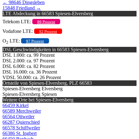
←
98646 Dingsleben
15848 Friedland
→
LTE Abdeckung in 66583 Spiesen-Elversberg
Telekom LTE:
89 Prozent
Vodafone LTE:
92 Prozent
O
LTE:
97 Prozent
2
DSL Geschwindigkeiten in 66583 Spiesen-Elversberg
DSL 1.000: ca. 99 Prozent
DSL 2.000: ca. 97 Prozent
DSL 6.000: ca. 82 Prozent
DSL 16.000: ca. 36 Prozent
VDSL 50.000: ca. 26 Prozent
Ortsteile von Spiesen-Elversberg, PLZ 66583
Spiesen-Elversberg Elversberg
Spiesen-Elversberg Spiesen
Weitere Orte bei Spiesen-Elversberg
66459 Kirkel
66589 Merchweiler
66564 Ottweiler
66287 Quierschied
66578 Schiffweiler
66386 St. Ingbert
66450 Bexbach