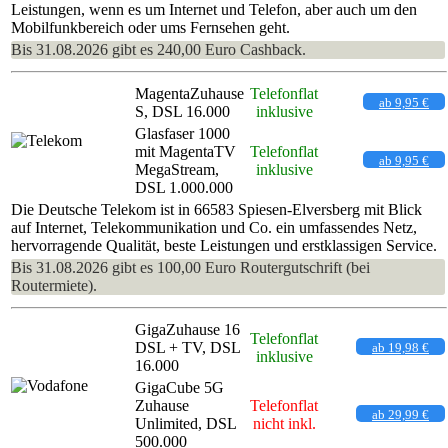
Leistungen, wenn es um Internet und Telefon, aber auch um den
Mobilfunkbereich oder ums Fernsehen geht.
Bis 31.08.2026 gibt es 240,00 Euro Cashback.
MagentaZuhause
Telefonflat
ab 9,95 €
S, DSL 16.000
inklusive
Glasfaser 1000
mit MagentaTV
Telefonflat
ab 9,95 €
MegaStream,
inklusive
DSL 1.000.000
Die Deutsche Telekom ist in 66583 Spiesen-Elversberg mit Blick
auf Internet, Telekommunikation und Co. ein umfassendes Netz,
hervorragende Qualität, beste Leistungen und erstklassigen Service.
Bis 31.08.2026 gibt es 100,00 Euro Routergutschrift (bei
Routermiete).
GigaZuhause 16
Telefonflat
DSL + TV, DSL
ab 19,98 €
inklusive
16.000
GigaCube 5G
Zuhause
Telefonflat
ab 29,99 €
Unlimited, DSL
nicht inkl.
500.000