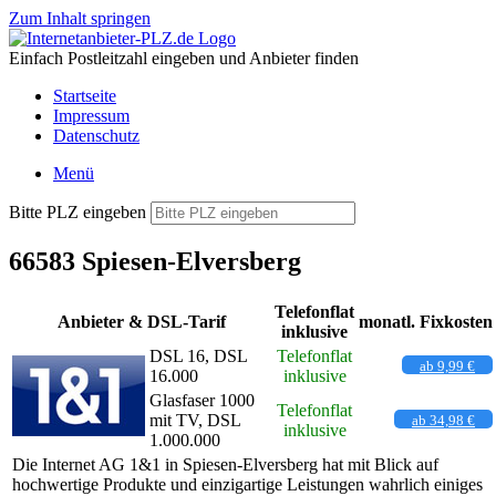
Zum Inhalt springen
Einfach Postleitzahl eingeben und Anbieter finden
Startseite
Impressum
Datenschutz
Menü
Bitte PLZ eingeben
66583 Spiesen-Elversberg
Telefonflat
Anbieter & DSL-Tarif
monatl. Fixkosten
inklusive
DSL 16, DSL
Telefonflat
ab 9,99 €
16.000
inklusive
Glasfaser 1000
Telefonflat
mit TV, DSL
ab 34,98 €
inklusive
1.000.000
Die Internet AG 1&1 in Spiesen-Elversberg hat mit Blick auf
hochwertige Produkte und einzigartige Leistungen wahrlich einiges