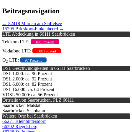
Beitragsnavigation
←
82418 Murnau am Staffelsee
15295 Brieskow-Finkenheerd
→
LTE Abdeckung in 66111 Saarbrücken
Telekom LTE:
100 Prozent
Vodafone LTE:
100 Prozent
O
LTE:
97 Prozent
2
DSL Geschwindigkeiten in 66111 Saarbrücken
DSL 1.000: ca. 96 Prozent
DSL 2.000: ca. 92 Prozent
DSL 6.000: ca. 82 Prozent
DSL 16.000: ca. 64 Prozent
VDSL 50.000: ca. 56 Prozent
Ortsteile von Saarbrücken, PLZ 66111
Saarbrücken Malstatt
Saarbrücken St Johann
Weitere Orte bei Saarbrücken
66271 Kleinblittersdorf
66292 Riegelsberg
66386 St. Ingbert