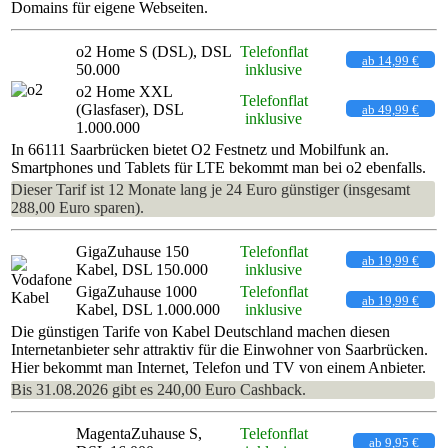
Domains für eigene Webseiten.
o2 Home S (DSL), DSL
Telefonflat
ab 14,99 €
50.000
inklusive
o2 Home XXL
Telefonflat
(Glasfaser), DSL
ab 49,99 €
inklusive
1.000.000
In 66111 Saarbrücken bietet O2 Festnetz und Mobilfunk an.
Smartphones und Tablets für LTE bekommt man bei o2 ebenfalls.
Dieser Tarif ist 12 Monate lang je 24 Euro günstiger (insgesamt
288,00 Euro sparen).
GigaZuhause 150
Telefonflat
ab 19,99 €
Kabel, DSL 150.000
inklusive
GigaZuhause 1000
Telefonflat
ab 19,99 €
Kabel, DSL 1.000.000
inklusive
Die günstigen Tarife von Kabel Deutschland machen diesen
Internetanbieter sehr attraktiv für die Einwohner von Saarbrücken.
Hier bekommt man Internet, Telefon und TV von einem Anbieter.
Bis 31.08.2026 gibt es 240,00 Euro Cashback.
MagentaZuhause S,
Telefonflat
ab 9,95 €