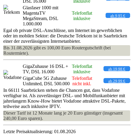
DSL 16.000
inklusive
Glasfaser 1000 mit
MagentaTV
Telefonflat
ab 9,95 €
MegaStream, DSL
inklusive
1.000.000
Egal ob private DSL-Anschlüsse, um Internet im gewerblichen
oder im mobilen Sektor: die Deutsche Telekom ist in Saarbrücken
einer der zuverlässigsten Internetanbieter.
Bis 31.08.2026 gibt es 100,00 Euro Routergutschrift (bei
Routermiete).
GigaZuhause 16 DSL +
Telefonflat
ab 19,98 €
TV, DSL 16.000
inklusive
GigaCube 5G Zuhause
Telefonflat
ab 29,99 €
Unlimited, DSL 500.000
nicht inkl.
In 66111 Saarbrücken stehen die Chancen gut, dass Vodafone
verfügbar ist. Als zuverlässiger DSL- und Mobilfunkanbieter mit
jahrelangem Know-How bietet Vodafone attraktive DSL-Pakete,
teilweise auch inklusive IPTV.
Dieser Tarif ist 12 Monate lang je 20 Euro günstiger (insgesamt
240,00 Euro sparen).
Letzte Preisaktualisierung: 01.08.2026