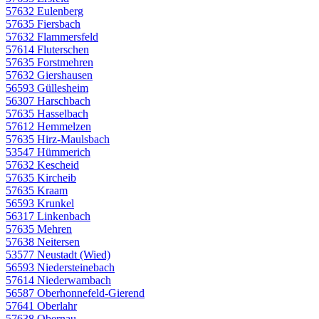
57632 Eulenberg
57635 Fiersbach
57632 Flammersfeld
57614 Fluterschen
57635 Forstmehren
57632 Giershausen
56593 Güllesheim
56307 Harschbach
57635 Hasselbach
57612 Hemmelzen
57635 Hirz-Maulsbach
53547 Hümmerich
57632 Kescheid
57635 Kircheib
57635 Kraam
56593 Krunkel
56317 Linkenbach
57635 Mehren
57638 Neitersen
53577 Neustadt (Wied)
56593 Niedersteinebach
57614 Niederwambach
56587 Oberhonnefeld-Gierend
57641 Oberlahr
57638 Obernau