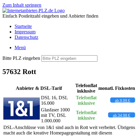
Zum Inhalt springen
Einfach Postleitzahl eingeben und Anbieter finden
Startseite
Impressum
Datenschutz
Menü
Bitte PLZ eingeben
57632 Rott
Telefonflat
Anbieter & DSL-Tarif
monatl. Fixkosten
inklusive
DSL 16, DSL
Telefonflat
ab 9,99 €
16.000
inklusive
Glasfaser 1000
Telefonflat
mit TV, DSL
ab 34,98 €
inklusive
1.000.000
DSL-Anschlüsse von 1&1 sind auch in Rott weit verbeitet. Übrigens
macht auch die kreative Homepagegestaltung mit diesem