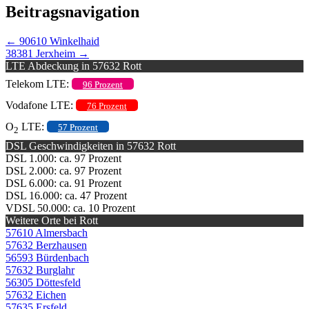
Beitragsnavigation
←
90610 Winkelhaid
38381 Jerxheim
→
LTE Abdeckung in 57632 Rott
Telekom LTE:
96 Prozent
Vodafone LTE:
76 Prozent
O
LTE:
57 Prozent
2
DSL Geschwindigkeiten in 57632 Rott
DSL 1.000: ca. 97 Prozent
DSL 2.000: ca. 97 Prozent
DSL 6.000: ca. 91 Prozent
DSL 16.000: ca. 47 Prozent
VDSL 50.000: ca. 10 Prozent
Weitere Orte bei Rott
57610 Almersbach
57632 Berzhausen
56593 Bürdenbach
57632 Burglahr
56305 Döttesfeld
57632 Eichen
57635 Ersfeld