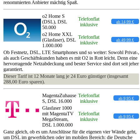
renommierten Anbieter mächtig Spaß.
o2 Home S
Telefonflat
(DSL), DSL
ab 14,99 €
inklusive
50.000
o2 Home XXL
Telefonflat
(Glasfaser), DSL
ab 49,99 €
inklusive
1.000.000
Ob Festnetz, DSL, LTE Smartphones und so weiter: Sowohl Privat-,
als auch Geschäftskunden haben es mit O2 in Rott leicht. Denn eine
hervorragende Netzabdeckung und bester Service sind dort seit jeher
garantiert.
Dieser Tarif ist 12 Monate lang je 24 Euro günstiger (insgesamt
288,00 Euro sparen).
MagentaZuhause
Telefonflat
ab 9,95 €
S, DSL 16.000
inklusive
Glasfaser 1000
mit MagentaTV
Telefonflat
ab 9,95 €
MegaStream,
inklusive
DSL 1.000.000
Ganz gleich, ob es um Anschlüsse für die eigenen vier Wände geht,
um DSL im gewerblichen oder im mobilen Bereich: die Deutsche