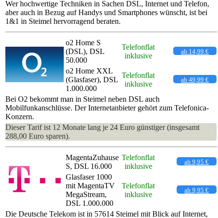
Wer hochwertige Techniken in Sachen DSL, Internet und Telefon,
aber auch in Bezug auf Handys und Smartphones wünscht, ist bei
1&1 in Steimel hervorragend beraten.
o2 Home S
Telefonflat
(DSL), DSL
ab 14,99 €
inklusive
50.000
o2 Home XXL
Telefonflat
(Glasfaser), DSL
ab 49,99 €
inklusive
1.000.000
Bei O2 bekommt man in Steimel neben DSL auch
Mobilfunkanschlüsse. Der Internetanbieter gehört zum Telefonica-
Konzern.
Dieser Tarif ist 12 Monate lang je 24 Euro günstiger (insgesamt
288,00 Euro sparen).
MagentaZuhause
Telefonflat
ab 9,95 €
S, DSL 16.000
inklusive
Glasfaser 1000
mit MagentaTV
Telefonflat
ab 9,95 €
MegaStream,
inklusive
DSL 1.000.000
Die Deutsche Telekom ist in 57614 Steimel mit Blick auf Internet,