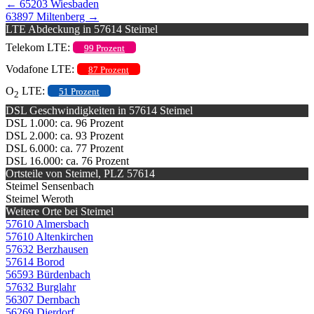
←
65203 Wiesbaden
63897 Miltenberg
→
LTE Abdeckung in 57614 Steimel
Telekom LTE:
99 Prozent
Vodafone LTE:
87 Prozent
O
LTE:
51 Prozent
2
DSL Geschwindigkeiten in 57614 Steimel
DSL 1.000: ca. 96 Prozent
DSL 2.000: ca. 93 Prozent
DSL 6.000: ca. 77 Prozent
DSL 16.000: ca. 76 Prozent
Ortsteile von Steimel, PLZ 57614
Steimel Sensenbach
Steimel Weroth
Weitere Orte bei Steimel
57610 Almersbach
57610 Altenkirchen
57632 Berzhausen
57614 Borod
56593 Bürdenbach
57632 Burglahr
56307 Dernbach
56269 Dierdorf