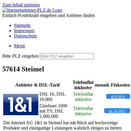
Zum Inhalt springen
Einfach Postleitzahl eingeben und Anbieter finden
Startseite
Impressum
Datenschutz
Menü
Bitte PLZ eingeben
57614 Steimel
Telefonflat
Anbieter & DSL-Tarif
monatl. Fixkosten
inklusive
DSL 16, DSL
Telefonflat
ab 9,99 €
16.000
inklusive
Glasfaser 1000
Telefonflat
mit TV, DSL
ab 34,98 €
inklusive
1.000.000
Die Internet AG 1&1 in Steimel hat mit Blick auf hochwertige
Produkte und einzigartige Leistungen wahrlich einiges zu bieten.