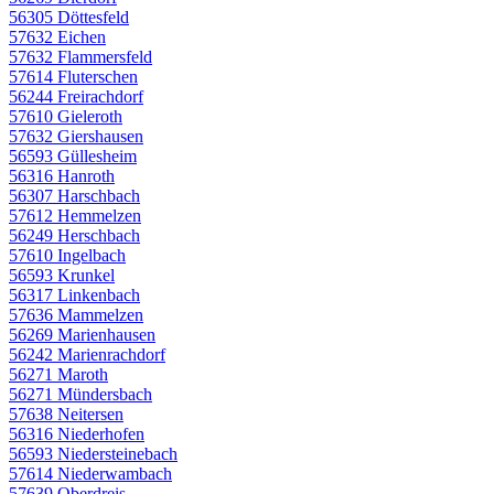
56305 Döttesfeld
57632 Eichen
57632 Flammersfeld
57614 Fluterschen
56244 Freirachdorf
57610 Gieleroth
57632 Giershausen
56593 Güllesheim
56316 Hanroth
56307 Harschbach
57612 Hemmelzen
56249 Herschbach
57610 Ingelbach
56593 Krunkel
56317 Linkenbach
57636 Mammelzen
56269 Marienhausen
56242 Marienrachdorf
56271 Maroth
56271 Mündersbach
57638 Neitersen
56316 Niederhofen
56593 Niedersteinebach
57614 Niederwambach
57639 Oberdreis