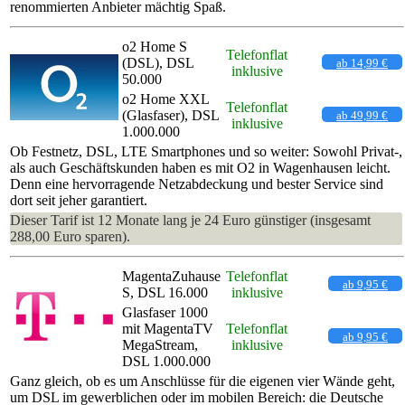
renommierten Anbieter mächtig Spaß.
o2 Home S
Telefonflat
(DSL), DSL
ab 14,99 €
inklusive
50.000
o2 Home XXL
Telefonflat
(Glasfaser), DSL
ab 49,99 €
inklusive
1.000.000
Ob Festnetz, DSL, LTE Smartphones und so weiter: Sowohl Privat-,
als auch Geschäftskunden haben es mit O2 in Wagenhausen leicht.
Denn eine hervorragende Netzabdeckung und bester Service sind
dort seit jeher garantiert.
Dieser Tarif ist 12 Monate lang je 24 Euro günstiger (insgesamt
288,00 Euro sparen).
MagentaZuhause
Telefonflat
ab 9,95 €
S, DSL 16.000
inklusive
Glasfaser 1000
mit MagentaTV
Telefonflat
ab 9,95 €
MegaStream,
inklusive
DSL 1.000.000
Ganz gleich, ob es um Anschlüsse für die eigenen vier Wände geht,
um DSL im gewerblichen oder im mobilen Bereich: die Deutsche