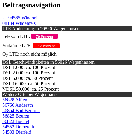
Beitragsnavigation
←
94565 Windorf
08134 Wildenfels
→
LTE Abdeckung in 56826 Wagenhausen
Telekom LTE:
70 Prozent
Vodafone LTE:
82 Prozent
O
LTE: noch nicht möglich
2
DSL Geschwindigkeiten in 56826 Wagenhausen
DSL 1.000: ca. 100 Prozent
DSL 2.000: ca. 100 Prozent
DSL 6.000: ca. 50 Prozent
DSL 16.000: ca. 50 Prozent
VDSL 50.000: ca. 25 Prozent
Weitere Orte bei Wagenhausen
56828 Alflen
56766 Auderath
56864 Bad Bertrich
56825 Beuren
56823 Büchel
54552 Demerath
54533 Dierfeld