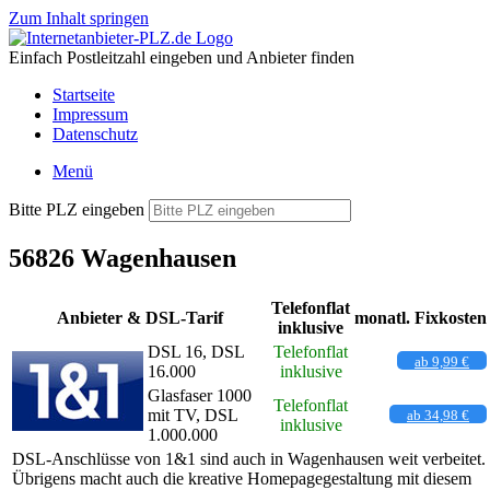
Zum Inhalt springen
Einfach Postleitzahl eingeben und Anbieter finden
Startseite
Impressum
Datenschutz
Menü
Bitte PLZ eingeben
56826 Wagenhausen
Telefonflat
Anbieter & DSL-Tarif
monatl. Fixkosten
inklusive
DSL 16, DSL
Telefonflat
ab 9,99 €
16.000
inklusive
Glasfaser 1000
Telefonflat
mit TV, DSL
ab 34,98 €
inklusive
1.000.000
DSL-Anschlüsse von 1&1 sind auch in Wagenhausen weit verbeitet.
Übrigens macht auch die kreative Homepagegestaltung mit diesem