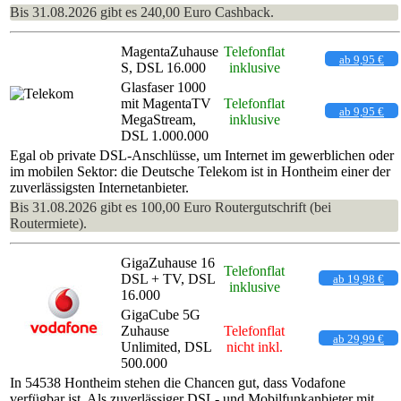
Bis 31.08.2026 gibt es 240,00 Euro Cashback.
MagentaZuhause
Telefonflat
ab 9,95 €
S, DSL 16.000
inklusive
Glasfaser 1000
mit MagentaTV
Telefonflat
ab 9,95 €
MegaStream,
inklusive
DSL 1.000.000
Egal ob private DSL-Anschlüsse, um Internet im gewerblichen oder
im mobilen Sektor: die Deutsche Telekom ist in Hontheim einer der
zuverlässigsten Internetanbieter.
Bis 31.08.2026 gibt es 100,00 Euro Routergutschrift (bei
Routermiete).
GigaZuhause 16
Telefonflat
DSL + TV, DSL
ab 19,98 €
inklusive
16.000
GigaCube 5G
Zuhause
Telefonflat
ab 29,99 €
Unlimited, DSL
nicht inkl.
500.000
In 54538 Hontheim stehen die Chancen gut, dass Vodafone
verfügbar ist. Als zuverlässiger DSL- und Mobilfunkanbieter mit