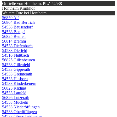
Ortsteile von Hontheim, PLZ 54538
Hontheim Krinkhof
Weitere Orte bei Hontheim
56859 Alf
56864 Bad Bertrich
54538 Bausendorf
54538 Bengel
56825 Beuren
56814 Bremm
54538 Diefenbach
54533 Dierfeld
54516 Flußbach
56825 Gillenbeuren
54558 Gillenfeld
54533 Gipperath
54533 Greimerath
54533 Hasborn
54538 Kinderbeuern
56825 Kliding
54533 Laufeld
56826 Lutzerath
54558 Mückeln
54533 Niederöfflingen
54533 Oberöfflingen
54533 Oberscheidweiler