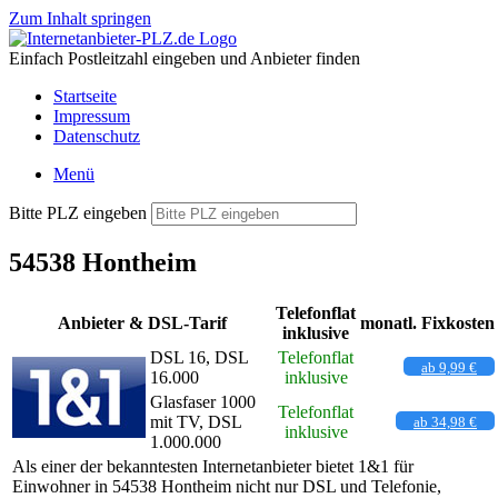
Zum Inhalt springen
Einfach Postleitzahl eingeben und Anbieter finden
Startseite
Impressum
Datenschutz
Menü
Bitte PLZ eingeben
54538 Hontheim
Telefonflat
Anbieter & DSL-Tarif
monatl. Fixkosten
inklusive
DSL 16, DSL
Telefonflat
ab 9,99 €
16.000
inklusive
Glasfaser 1000
Telefonflat
mit TV, DSL
ab 34,98 €
inklusive
1.000.000
Als einer der bekanntesten Internetanbieter bietet 1&1 für
Einwohner in 54538 Hontheim nicht nur DSL und Telefonie,