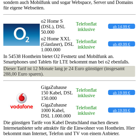
sondern auch Mobilfunk und sogar Webspace, Server und Domains
für eigene Webseiten.
o2 Home S
Telefonflat
(DSL), DSL
ab 14,99 €
inklusive
50.000
o2 Home XXL
Telefonflat
(Glasfaser), DSL
ab 49,99 €
inklusive
1.000.000
In 54538 Hontheim bietet O2 Festnetz und Mobilfunk an.
Smartphones und Tablets für LTE bekommt man bei o2 ebenfalls.
Dieser Tarif ist 12 Monate lang je 24 Euro günstiger (insgesamt
288,00 Euro sparen).
GigaZuhause
Telefonflat
150 Kabel, DSL
ab 19,99 €
inklusive
150.000
GigaZuhause
Telefonflat
1000 Kabel,
ab 19,99 €
inklusive
DSL 1.000.000
Die günstigen Tarife von Kabel Deutschland machen diesen
Internetanbieter sehr attraktiv für die Einwohner von Hontheim. Hier
bekommt man Internet, Telefon und TV von einem Anbieter.