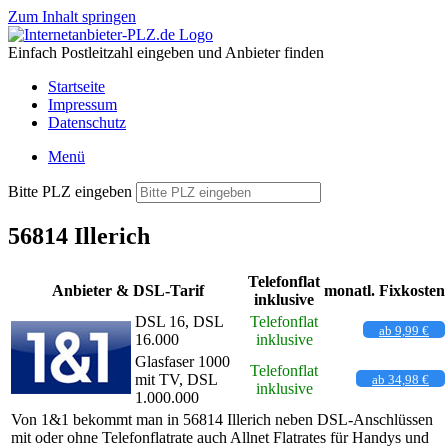
Zum Inhalt springen
Einfach Postleitzahl eingeben und Anbieter finden
Startseite
Impressum
Datenschutz
Menü
Bitte PLZ eingeben
56814 Illerich
Telefonflat
Anbieter & DSL-Tarif
monatl. Fixkosten
inklusive
DSL 16, DSL
Telefonflat
ab 9,99 €
16.000
inklusive
Glasfaser 1000
Telefonflat
mit TV, DSL
ab 34,98 €
inklusive
1.000.000
Von 1&1 bekommt man in 56814 Illerich neben DSL-Anschlüssen
mit oder ohne Telefonflatrate auch Allnet Flatrates für Handys und