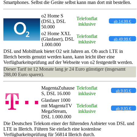
Smartphones. Selbst die Geräte selbst kann man dort mit bestellen.
o2 Home S
Telefonflat
(DSL), DSL
ab 14,99 €
inklusive
50.000
o2 Home XXL
Telefonflat
(Glasfaser), DSL
ab 49,99 €
inklusive
1.000.000
DSL und Mobilfunk bietet O2 seit Jahren an. Ob auch LTE in
Illerich bereits genutzt werden kann, kann leicht über eine
Verfügbarkeitsprüfung auf der Webseite von o2 festgestellt werden.
Dieser Tarif ist 12 Monate lang je 24 Euro günstiger (insgesamt
288,00 Euro sparen).
MagentaZuhause
Telefonflat
ab 9,95 €
S, DSL 16.000
inklusive
Glasfaser 1000
mit MagentaTV
Telefonflat
ab 9,95 €
MegaStream,
inklusive
DSL 1.000.000
Die Deutschen Telekom einer der führenden Anbieter von DSL und
LTE in Illerich. Führen Sie einfach eine kostenlose
Verfügbarkeitsprüfung für 56814 Illerich durch.