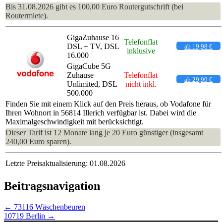
Bis 31.08.2026 gibt es 100,00 Euro Routergutschrift (bei
Routermiete).
GigaZuhause 16
Telefonflat
DSL + TV, DSL
ab 19,98 €
inklusive
16.000
GigaCube 5G
Zuhause
Telefonflat
ab 29,99 €
Unlimited, DSL
nicht inkl.
500.000
Finden Sie mit einem Klick auf den Preis heraus, ob Vodafone für
Ihren Wohnort in 56814 Illerich verfügbar ist. Dabei wird die
Maximalgeschwindigkeit mit berücksichtigt.
Dieser Tarif ist 12 Monate lang je 20 Euro günstiger (insgesamt
240,00 Euro sparen).
Letzte Preisaktualisierung: 01.08.2026
Beitragsnavigation
←
73116 Wäschenbeuren
10719 Berlin
→