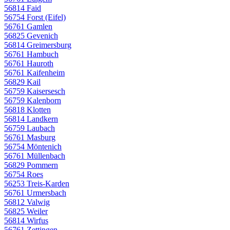
56814 Faid
56754 Forst (Eifel)
56761 Gamlen
56825 Gevenich
56814 Greimersburg
56761 Hambuch
56761 Hauroth
56761 Kaifenheim
56829 Kail
56759 Kaisersesch
56759 Kalenborn
56818 Klotten
56814 Landkern
56759 Laubach
56761 Masburg
56754 Möntenich
56761 Müllenbach
56829 Pommern
56754 Roes
56253 Treis-Karden
56761 Urmersbach
56812 Valwig
56825 Weiler
56814 Wirfus
56761 Zettingen