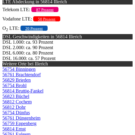
LTE Abdeckung in 56814 Illerich
Telekom LTE:
87 Prozent
Vodafone LTE:
50 Prozent
O
LTE:
20 Prozent
2
DSL Geschwindigkeiten in 56814 Illerich
DSL 1.000: ca. 93 Prozent
DSL 2.000: ca. 90 Prozent
DSL 6.000: ca. 80 Prozent
DSL 16.000: ca. 57 Prozent
Weitere Orte bei Illerich
56754 Binningen
56761 Brachtendorf
56829 Brieden
56754 Brohl
56814 Bruttig-Fankel
56823 Büchel
56812 Cochem
56812 Dohr
56754 Dünfus
56761 Düngenheim
56759 Eppenberg
56814 Ernst
56761 Eulgem