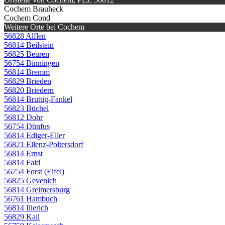
Cochem Brauheck
Cochem Cond
Weitere Orte bei Cochem
56828 Alflen
56814 Beilstein
56825 Beuren
56754 Binningen
56814 Bremm
56829 Brieden
56820 Briedern
56814 Bruttig-Fankel
56823 Büchel
56812 Dohr
56754 Dünfus
56814 Ediger-Eller
56821 Ellenz-Poltersdorf
56814 Ernst
56814 Faid
56754 Forst (Eifel)
56825 Gevenich
56814 Greimersburg
56761 Hambuch
56814 Illerich
56829 Kail