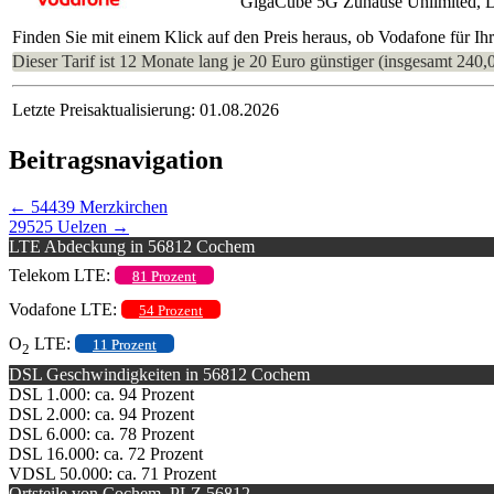
GigaCube 5G Zuhause Unlimited, 
Finden Sie mit einem Klick auf den Preis heraus, ob Vodafone für I
Dieser Tarif ist 12 Monate lang je 20 Euro günstiger (insgesamt 240,
Letzte Preisaktualisierung: 01.08.2026
Beitragsnavigation
←
54439 Merzkirchen
29525 Uelzen
→
LTE Abdeckung in 56812 Cochem
Telekom LTE:
81 Prozent
Vodafone LTE:
54 Prozent
O
LTE:
11 Prozent
2
DSL Geschwindigkeiten in 56812 Cochem
DSL 1.000: ca. 94 Prozent
DSL 2.000: ca. 94 Prozent
DSL 6.000: ca. 78 Prozent
DSL 16.000: ca. 72 Prozent
VDSL 50.000: ca. 71 Prozent
Ortsteile von Cochem, PLZ 56812