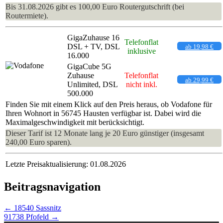
Bis 31.08.2026 gibt es 100,00 Euro Routergutschrift (bei
Routermiete).
GigaZuhause 16
Telefonflat
DSL + TV, DSL
ab 19,98 €
inklusive
16.000
GigaCube 5G
Zuhause
Telefonflat
ab 29,99 €
Unlimited, DSL
nicht inkl.
500.000
Finden Sie mit einem Klick auf den Preis heraus, ob Vodafone für
Ihren Wohnort in 56745 Hausten verfügbar ist. Dabei wird die
Maximalgeschwindigkeit mit berücksichtigt.
Dieser Tarif ist 12 Monate lang je 20 Euro günstiger (insgesamt
240,00 Euro sparen).
Letzte Preisaktualisierung: 01.08.2026
Beitragsnavigation
←
18540 Sassnitz
91738 Pfofeld
→