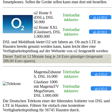
Smartphones. Selbst die Geräte selbst kann man dort mit bestellen.
o2 Home S
Telefonflat
(DSL), DSL
ab 14,99 €
inklusive
50.000
o2 Home XXL
Telefonflat
(Glasfaser), DSL
ab 49,99 €
inklusive
1.000.000
DSL und Mobilfunk bietet O2 seit Jahren an. Ob auch LTE in
Hausten bereits genutzt werden kann, kann leicht über eine
Verfügbarkeitsprüfung auf der Webseite von o2 festgestellt werden.
Dieser Tarif ist 12 Monate lang je 24 Euro günstiger (insgesamt
288,00 Euro sparen).
MagentaZuhause
Telefonflat
ab 9,95 €
S, DSL 16.000
inklusive
Glasfaser 1000
mit MagentaTV
Telefonflat
ab 9,95 €
MegaStream,
inklusive
DSL 1.000.000
Die Deutschen Telekom einer der führenden Anbieter von DSL und
LTE in Hausten. Führen Sie einfach eine kostenlose
Verfügbarkeitsprüfung für 56745 Hausten durch.