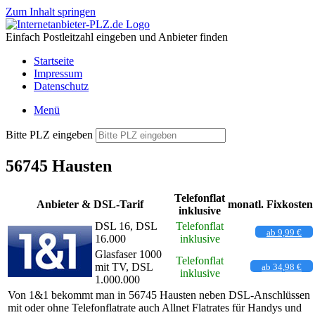
Zum Inhalt springen
Einfach Postleitzahl eingeben und Anbieter finden
Startseite
Impressum
Datenschutz
Menü
Bitte PLZ eingeben
56745 Hausten
Telefonflat
Anbieter & DSL-Tarif
monatl. Fixkosten
inklusive
DSL 16, DSL
Telefonflat
ab 9,99 €
16.000
inklusive
Glasfaser 1000
Telefonflat
mit TV, DSL
ab 34,98 €
inklusive
1.000.000
Von 1&1 bekommt man in 56745 Hausten neben DSL-Anschlüssen
mit oder ohne Telefonflatrate auch Allnet Flatrates für Handys und