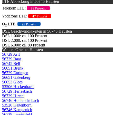
LTE Abdeckung in 56745 Hausten
Telekom LTE:
89 Prozent
Vodafone LTE:
47 Prozent
O
LTE:
25 Prozent
2
DSL Geschwindigkeiten in 56745 Hausten
DSL 1.000: ca. 100 Prozent
DSL 2.000: ca. 100 Prozent
DSL 6.000: ca. 80 Prozent
Weitere Orte bei Hausten
56729 Arft
56729 Baar
56745 Bell
56651 Brenk
56729 Ettringen
56651 Galenberg
56653 Glees
53506 Heckenbach
56729 Herresbach
56729 Hirten
56746 Hohenleimbach
53520 Kaltenborn
56746 Kempenich
56729 Langenfeld