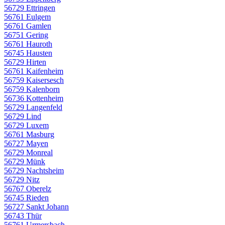
56729 Ettringen
56761 Eulgem
56761 Gamlen
56751 Gering
56761 Hauroth
56745 Hausten
56729 Hirten
56761 Kaifenheim
56759 Kaisersesch
56759 Kalenborn
56736 Kottenheim
56729 Langenfeld
56729 Lind
56729 Luxem
56761 Masburg
56727 Mayen
56729 Monreal
56729 Münk
56729 Nachtsheim
56729 Nitz
56767 Oberelz
56745 Rieden
56727 Sankt Johann
56743 Thür
56761 Urmersbach