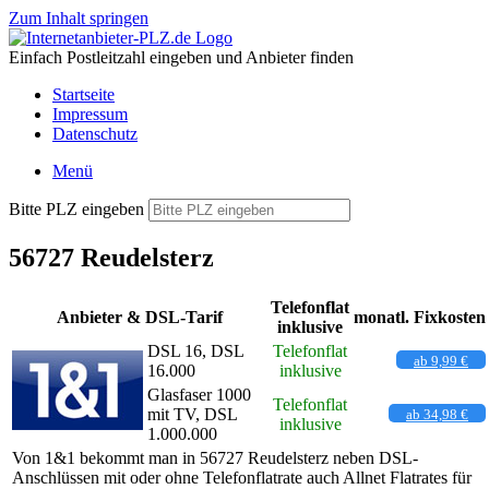
Zum Inhalt springen
Einfach Postleitzahl eingeben und Anbieter finden
Startseite
Impressum
Datenschutz
Menü
Bitte PLZ eingeben
56727 Reudelsterz
Telefonflat
Anbieter & DSL-Tarif
monatl. Fixkosten
inklusive
DSL 16, DSL
Telefonflat
ab 9,99 €
16.000
inklusive
Glasfaser 1000
Telefonflat
mit TV, DSL
ab 34,98 €
inklusive
1.000.000
Von 1&1 bekommt man in 56727 Reudelsterz neben DSL-
Anschlüssen mit oder ohne Telefonflatrate auch Allnet Flatrates für