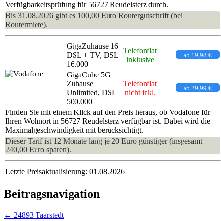
Verfügbarkeitsprüfung für 56727 Reudelsterz durch.
Bis 31.08.2026 gibt es 100,00 Euro Routergutschrift (bei
Routermiete).
GigaZuhause 16
Telefonflat
DSL + TV, DSL
ab 19,98 €
inklusive
16.000
GigaCube 5G
Zuhause
Telefonflat
ab 29,99 €
Unlimited, DSL
nicht inkl.
500.000
Finden Sie mit einem Klick auf den Preis heraus, ob Vodafone für
Ihren Wohnort in 56727 Reudelsterz verfügbar ist. Dabei wird die
Maximalgeschwindigkeit mit berücksichtigt.
Dieser Tarif ist 12 Monate lang je 20 Euro günstiger (insgesamt
240,00 Euro sparen).
Letzte Preisaktualisierung: 01.08.2026
Beitragsnavigation
←
24893 Taarstedt