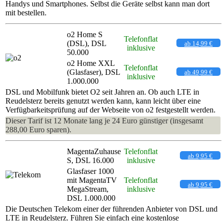
Handys und Smartphones. Selbst die Geräte selbst kann man dort
mit bestellen.
o2 Home S
Telefonflat
(DSL), DSL
ab 14,99 €
inklusive
50.000
o2 Home XXL
Telefonflat
(Glasfaser), DSL
ab 49,99 €
inklusive
1.000.000
DSL und Mobilfunk bietet O2 seit Jahren an. Ob auch LTE in
Reudelsterz bereits genutzt werden kann, kann leicht über eine
Verfügbarkeitsprüfung auf der Webseite von o2 festgestellt werden.
Dieser Tarif ist 12 Monate lang je 24 Euro günstiger (insgesamt
288,00 Euro sparen).
MagentaZuhause
Telefonflat
ab 9,95 €
S, DSL 16.000
inklusive
Glasfaser 1000
mit MagentaTV
Telefonflat
ab 9,95 €
MegaStream,
inklusive
DSL 1.000.000
Die Deutschen Telekom einer der führenden Anbieter von DSL und
LTE in Reudelsterz. Führen Sie einfach eine kostenlose