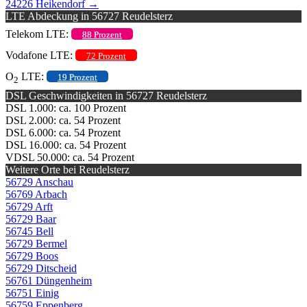
24226 Heikendorf
→
LTE Abdeckung in 56727 Reudelsterz
Telekom LTE:
88 Prozent
Vodafone LTE:
72 Prozent
O
LTE:
19 Prozent
2
DSL Geschwindigkeiten in 56727 Reudelsterz
DSL 1.000: ca. 100 Prozent
DSL 2.000: ca. 54 Prozent
DSL 6.000: ca. 54 Prozent
DSL 16.000: ca. 54 Prozent
VDSL 50.000: ca. 54 Prozent
Weitere Orte bei Reudelsterz
56729 Anschau
56769 Arbach
56729 Arft
56729 Baar
56745 Bell
56729 Bermel
56729 Boos
56729 Ditscheid
56761 Düngenheim
56751 Einig
56759 Eppenberg