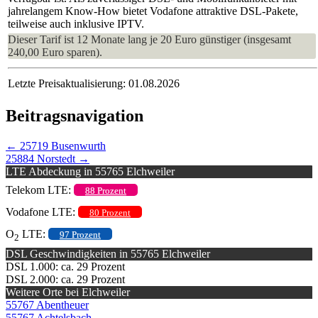
jahrelangem Know-How bietet Vodafone attraktive DSL-Pakete,
teilweise auch inklusive IPTV.
Dieser Tarif ist 12 Monate lang je 20 Euro günstiger (insgesamt
240,00 Euro sparen).
Letzte Preisaktualisierung: 01.08.2026
Beitragsnavigation
←
25719 Busenwurth
25884 Norstedt
→
LTE Abdeckung in 55765 Elchweiler
Telekom LTE:
88 Prozent
Vodafone LTE:
80 Prozent
O
LTE:
97 Prozent
2
DSL Geschwindigkeiten in 55765 Elchweiler
DSL 1.000: ca. 29 Prozent
DSL 2.000: ca. 29 Prozent
Weitere Orte bei Elchweiler
55767 Abentheuer
55767 Achtelsbach