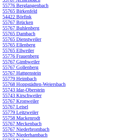
55776 Berglangenbach
55765 Birkenfeld
54422 Börfink
55767 Brücken
55767 Buhlenberg
55765 Dambach
55765 Dienstweiler
55765 Ellenberg
55765 Ellweiler
55776 Frauenberg
55767 Gimbweiler
55767 Gollenberg
55767 Hattgenstein
55779 Heimbach
55768 Hoppstädten-Weiersbach
55743 Idar-Oberstein
55743 Kirschweiler
55767 Kronweiler
55767 Leisel
55779 Leitzweiler
55758 Mackenrodt
55767 Meckenbach
55767 Niederbrombach
55767 Niederhambach