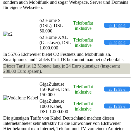
sondern auch Mobilfunk und sogar Webspace, Server und Domains
für eigene Webseiten.
o2 Home S
Telefonflat
(DSL), DSL
ab 14,99 €
inklusive
50.000
o2 Home XXL
Telefonflat
(Glasfaser), DSL
ab 49,99 €
inklusive
1.000.000
In 55765 Elchweiler bietet O2 Festnetz und Mobilfunk an.
Smartphones und Tablets für LTE bekommt man bei o2 ebenfalls.
Dieser Tarif ist 12 Monate lang je 24 Euro günstiger (insgesamt
288,00 Euro sparen).
GigaZuhause
Telefonflat
150 Kabel, DSL
ab 19,99 €
inklusive
150.000
GigaZuhause
Telefonflat
1000 Kabel,
ab 19,99 €
inklusive
DSL 1.000.000
Die günstigen Tarife von Kabel Deutschland machen diesen
Internetanbieter sehr attraktiv für die Einwohner von Elchweiler.
Hier bekommt man Internet, Telefon und TV von einem Anbieter.