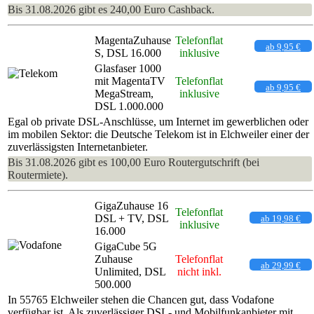
Bis 31.08.2026 gibt es 240,00 Euro Cashback.
MagentaZuhause
Telefonflat
ab 9,95 €
S, DSL 16.000
inklusive
Glasfaser 1000
mit MagentaTV
Telefonflat
ab 9,95 €
MegaStream,
inklusive
DSL 1.000.000
Egal ob private DSL-Anschlüsse, um Internet im gewerblichen oder
im mobilen Sektor: die Deutsche Telekom ist in Elchweiler einer der
zuverlässigsten Internetanbieter.
Bis 31.08.2026 gibt es 100,00 Euro Routergutschrift (bei
Routermiete).
GigaZuhause 16
Telefonflat
DSL + TV, DSL
ab 19,98 €
inklusive
16.000
GigaCube 5G
Zuhause
Telefonflat
ab 29,99 €
Unlimited, DSL
nicht inkl.
500.000
In 55765 Elchweiler stehen die Chancen gut, dass Vodafone
verfügbar ist. Als zuverlässiger DSL- und Mobilfunkanbieter mit