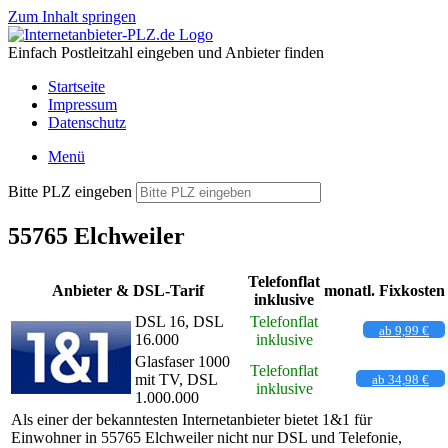
Zum Inhalt springen
Einfach Postleitzahl eingeben und Anbieter finden
Startseite
Impressum
Datenschutz
Menü
Bitte PLZ eingeben
55765 Elchweiler
Telefonflat
Anbieter & DSL-Tarif
monatl. Fixkosten
inklusive
DSL 16, DSL
Telefonflat
ab 9,99 €
16.000
inklusive
Glasfaser 1000
Telefonflat
mit TV, DSL
ab 34,98 €
inklusive
1.000.000
Als einer der bekanntesten Internetanbieter bietet 1&1 für
Einwohner in 55765 Elchweiler nicht nur DSL und Telefonie,