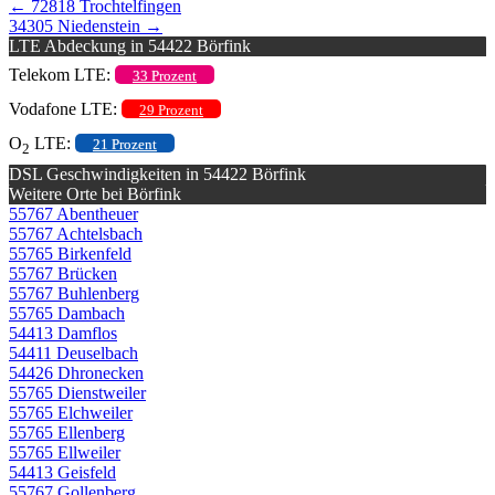
←
72818 Trochtelfingen
34305 Niedenstein
→
LTE Abdeckung in 54422 Börfink
Telekom LTE:
33 Prozent
Vodafone LTE:
29 Prozent
O
LTE:
21 Prozent
2
DSL Geschwindigkeiten in 54422 Börfink
Weitere Orte bei Börfink
55767 Abentheuer
55767 Achtelsbach
55765 Birkenfeld
55767 Brücken
55767 Buhlenberg
55765 Dambach
54413 Damflos
54411 Deuselbach
54426 Dhronecken
55765 Dienstweiler
55765 Elchweiler
55765 Ellenberg
55765 Ellweiler
54413 Geisfeld
55767 Gollenberg