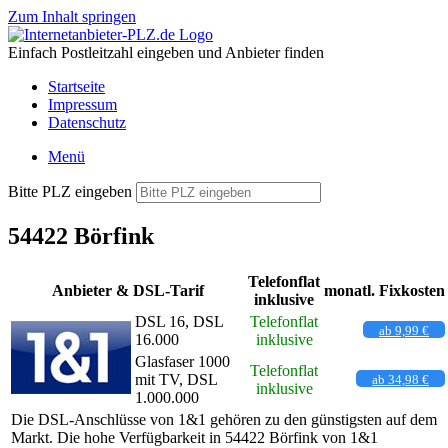
Zum Inhalt springen
Einfach Postleitzahl eingeben und Anbieter finden
Startseite
Impressum
Datenschutz
Menü
Bitte PLZ eingeben
54422 Börfink
Telefonflat
Anbieter & DSL-Tarif
monatl. Fixkosten
inklusive
DSL 16, DSL
Telefonflat
ab 9,99 €
16.000
inklusive
Glasfaser 1000
Telefonflat
mit TV, DSL
ab 34,98 €
inklusive
1.000.000
Die DSL-Anschlüsse von 1&1 gehören zu den günstigsten auf dem
Markt. Die hohe Verfügbarkeit in 54422 Börfink von 1&1