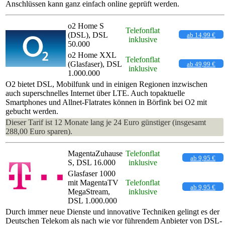
Anschlüssen kann ganz einfach online geprüft werden.
o2 Home S
Telefonflat
(DSL), DSL
ab 14,99 €
inklusive
50.000
o2 Home XXL
Telefonflat
(Glasfaser), DSL
ab 49,99 €
inklusive
1.000.000
O2 bietet DSL, Mobilfunk und in einigen Regionen inzwischen
auch superschnelles Internet über LTE. Auch topaktuelle
Smartphones und Allnet-Flatrates können in Börfink bei O2 mit
gebucht werden.
Dieser Tarif ist 12 Monate lang je 24 Euro günstiger (insgesamt
288,00 Euro sparen).
MagentaZuhause
Telefonflat
ab 9,95 €
S, DSL 16.000
inklusive
Glasfaser 1000
mit MagentaTV
Telefonflat
ab 9,95 €
MegaStream,
inklusive
DSL 1.000.000
Durch immer neue Dienste und innovative Techniken gelingt es der
Deutschen Telekom als nach wie vor führendem Anbieter von DSL-