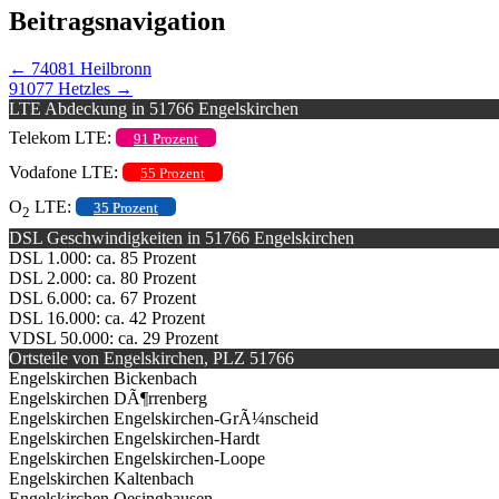
Beitragsnavigation
←
74081 Heilbronn
91077 Hetzles
→
LTE Abdeckung in 51766 Engelskirchen
Telekom LTE:
91 Prozent
Vodafone LTE:
55 Prozent
O
LTE:
35 Prozent
2
DSL Geschwindigkeiten in 51766 Engelskirchen
DSL 1.000: ca. 85 Prozent
DSL 2.000: ca. 80 Prozent
DSL 6.000: ca. 67 Prozent
DSL 16.000: ca. 42 Prozent
VDSL 50.000: ca. 29 Prozent
Ortsteile von Engelskirchen, PLZ 51766
Engelskirchen Bickenbach
Engelskirchen DÃ¶rrenberg
Engelskirchen Engelskirchen-GrÃ¼nscheid
Engelskirchen Engelskirchen-Hardt
Engelskirchen Engelskirchen-Loope
Engelskirchen Kaltenbach
Engelskirchen Oesinghausen