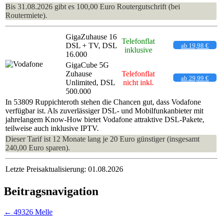
Bis 31.08.2026 gibt es 100,00 Euro Routergutschrift (bei
Routermiete).
GigaZuhause 16
Telefonflat
DSL + TV, DSL
ab 19,98 €
inklusive
16.000
GigaCube 5G
Zuhause
Telefonflat
ab 29,99 €
Unlimited, DSL
nicht inkl.
500.000
In 53809 Ruppichteroth stehen die Chancen gut, dass Vodafone
verfügbar ist. Als zuverlässiger DSL- und Mobilfunkanbieter mit
jahrelangem Know-How bietet Vodafone attraktive DSL-Pakete,
teilweise auch inklusive IPTV.
Dieser Tarif ist 12 Monate lang je 20 Euro günstiger (insgesamt
240,00 Euro sparen).
Letzte Preisaktualisierung: 01.08.2026
Beitragsnavigation
←
49326 Melle