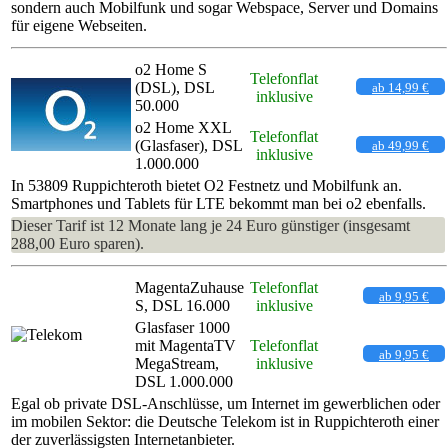
sondern auch Mobilfunk und sogar Webspace, Server und Domains
für eigene Webseiten.
o2 Home S
Telefonflat
(DSL), DSL
ab 14,99 €
inklusive
50.000
o2 Home XXL
Telefonflat
(Glasfaser), DSL
ab 49,99 €
inklusive
1.000.000
In 53809 Ruppichteroth bietet O2 Festnetz und Mobilfunk an.
Smartphones und Tablets für LTE bekommt man bei o2 ebenfalls.
Dieser Tarif ist 12 Monate lang je 24 Euro günstiger (insgesamt
288,00 Euro sparen).
MagentaZuhause
Telefonflat
ab 9,95 €
S, DSL 16.000
inklusive
Glasfaser 1000
mit MagentaTV
Telefonflat
ab 9,95 €
MegaStream,
inklusive
DSL 1.000.000
Egal ob private DSL-Anschlüsse, um Internet im gewerblichen oder
im mobilen Sektor: die Deutsche Telekom ist in Ruppichteroth einer
der zuverlässigsten Internetanbieter.