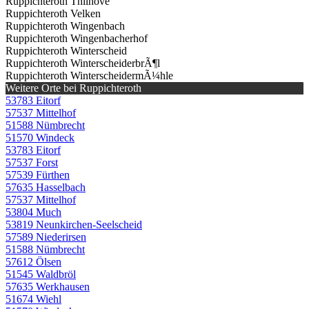
Ruppichteroth Thilhove
Ruppichteroth Velken
Ruppichteroth Wingenbach
Ruppichteroth Wingenbacherhof
Ruppichteroth Winterscheid
Ruppichteroth WinterscheiderbrÃ¶l
Ruppichteroth WinterscheidermÃ¼hle
Weitere Orte bei Ruppichteroth
53783 Eitorf
57537 Mittelhof
51588 Nümbrecht
51570 Windeck
53783 Eitorf
57537 Forst
57539 Fürthen
57635 Hasselbach
57537 Mittelhof
53804 Much
53819 Neunkirchen-Seelscheid
57589 Niederirsen
51588 Nümbrecht
57612 Ölsen
51545 Waldbröl
57635 Werkhausen
51674 Wiehl