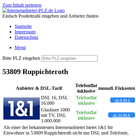
Zum Inhalt springen
Einfach Postleitzahl eingeben und Anbieter finden
Startseite
Impressum
Datenschutz
Menü
Bitte PLZ eingeben
53809 Ruppichteroth
Telefonflat
Anbieter & DSL-Tarif
monatl. Fixkosten
inklusive
DSL 16, DSL
Telefonflat
ab 9,99 €
16.000
inklusive
Glasfaser 1000
Telefonflat
mit TV, DSL
ab 34,98 €
inklusive
1.000.000
Als einer der bekanntesten Internetanbieter bietet 1&1 für
Einwohner in 53809 Ruppichteroth nicht nur DSL und Telefonie,