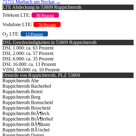
71711 Marbach am Neckar
→
LTE Abdeckung in 53809 Ruppichteroth
Telekom LTE:
90 Prozent
Vodafone LTE:
76 Prozent
O
LTE:
13 Prozent
2
DSL Geschwindigkeiten in 53809 Ruppichteroth
DSL 1.000: ca. 63 Prozent
DSL 2.000: ca. 57 Prozent
DSL 6.000: ca. 35 Prozent
DSL 16.000: ca. 13 Prozent
VDSL 50.000: ca. 10 Prozent
Ortsteile von Ruppichteroth, PLZ 53809
Ruppichteroth Ahe
Ruppichteroth Bacherhof
Ruppichteroth Beiert
Ruppichteroth Berg
Ruppichteroth Bornscheid
Ruppichteroth Broscheid
Ruppichteroth BrÃ¶leck
Ruppichteroth BrÃ¶lerhof
Ruppichteroth BÃ¶lkum
Ruppichteroth BÃ¼chel
Ruppichteroth Damm